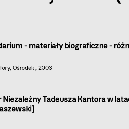
darium - materiały biograficzne - róż
fory, Ośrodek , 2003
Niezależny Tadeusza Kantora w latach 
aszewski]