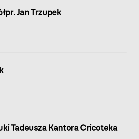
łpr. Jan Trzupek
k
ki Tadeusza Kantora Cricoteka