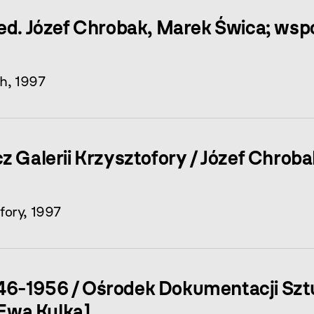
ed. Józef Chrobak, Marek Świca; wspó
h, 1997
z Galerii Krzysztofory / Józef Chroba
fory, 1997
6-1956 / Ośrodek Dokumentacji Sztu
 Ewa Kulka]