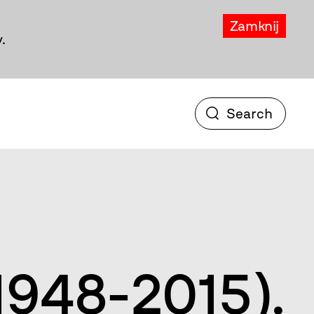
Zamknij
.
(1948-2015).