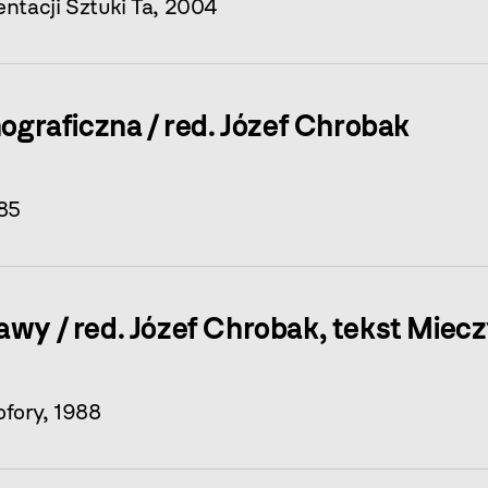
ntacji Sztuki Ta, 2004
raficzna / red. Józef Chrobak
985
awy / red. Józef Chrobak, tekst Miec
ofory, 1988