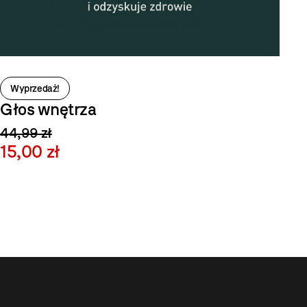
Wyprzedaż!
Głos wnętrza
44,99 zł
15,00 zł