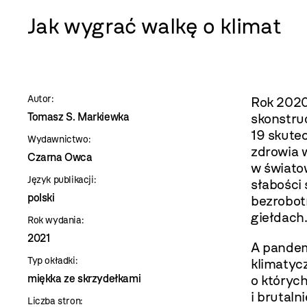
szablon
Jak wygrać walkę o klimat
szczegóły
Autor:
Rok 2020
Tomasz S. Markiewka
skonstru
19 skute
Wydawnictwo:
zdrowia 
Czarna Owca
w świato
Język publikacji:
słabości
polski
bezrobot
giełdach
Rok wydania:
2021
A pandem
Typ okładki:
klimatyc
miękka ze skrzydełkami
o któryc
i brutaln
Liczba stron: