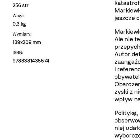
katastrof
256 str
Markiewk
Waga:
jeszcze c
0,3 kg
Markiewk
Wymiary:
Ale nie 
139x209 mm
przepych
ISBN:
Autor def
9788381435574
zaangażo
i refere
obywatel
Obarczen
zyski z n
wpływ na 
Politykę,
obserwowa
niej udał
wyborcze 