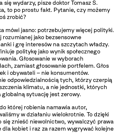
a się wydarzy, pisze doktor Tomasz S.
a, to po prostu fakt. Pytanie, czy możemy
oś zrobić?
a mówi jasno: potrzebujemy więcej polityki.
tej rozumianej jako bezsensowne
anki i grę interesów na szczytach władzy.
iniuje politykę jako wynik społecznego
wania. Głosowanie w wyborach
ndach, zamiast głosowanie portfelem. Głos
ek i obywateli – nie konsumentów.
ie odpowiedzialnością tych, którzy czerpią
iszczenia klimatu, a nie jednostki, których
globalną sytuację jest zerowy.
 do której robienia namawia autor,
liśmy w działaniu wielokrotnie. To dzięki
o się znieść niewolnictwo, wywalczyć prawa
dla kobiet i raz za razem wygrywać kolejne