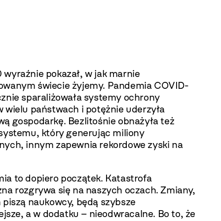
 wyraźnie pokazał, w jak marnie
owanym świecie żyjemy. Pandemia COVID-
cznie sparaliżowała systemy ochrony
w wielu państwach i potężnie uderzyła
wą gospodarkę. Bezlitośnie obnażyła też
 systemu, który generując miliony
nych, innym zapewnia rekordowe zyski na
.
ia to dopiero początek. Katastrofa
zna rozgrywa się na naszych oczach. Zmiany,
h piszą naukowcy, będą szybsze
iejsze, a w dodatku – nieodwracalne. Bo to, że