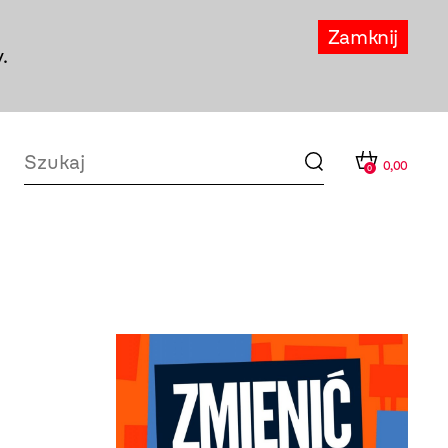
Zamknij
.
0,00
0