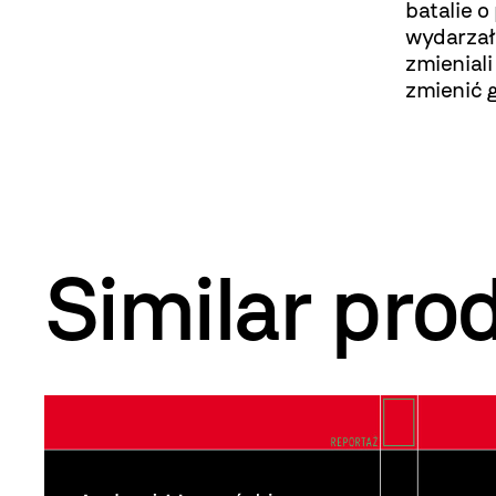
batalie o
wydarzały
zmieniali
zmienić g
Similar pro