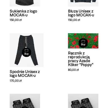
Sukienka z logo
Bluza Unisex z
MOCAK-u
logo MOCAK-u
150,00 zł
150,00 zł
Buy
Ręcznik z
Buy
reprodukcją
pracy Azade
Köker "Poppy"
80,00 zł
Spodnie Unisex z
logo MOCAK-u
170,00 zł