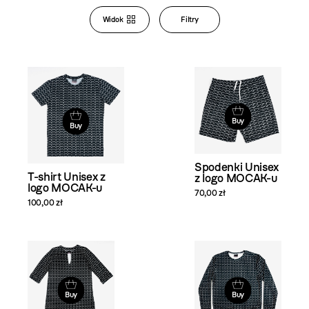
Bookstore
Widok
Filtry
Zmiana
widoku
i filtrowanie
produktów
Buy
Buy
Spodenki Unisex
T-shirt Unisex z
z logo MOCAK-u
logo MOCAK-u
70,00 zł
100,00 zł
Buy
Buy