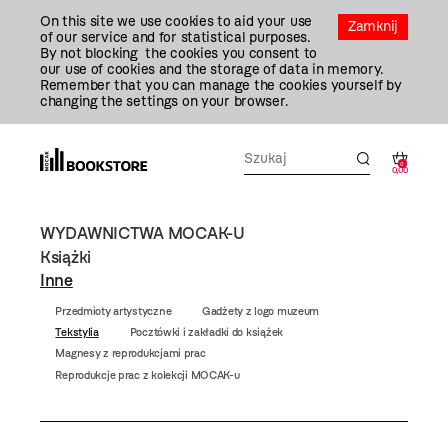
Przejdź
On this site we use cookies to aid your use
Do
Zamknij
of our service and for statistical purposes.
Treści
By not blocking the cookies you consent to
our use of cookies and the storage of data in memory.
Remember that you can manage the cookies yourself by
changing the settings on your browser.
0
0,00
WYDAWNICTWA MOCAK-U
Książki
Inne
Przedmioty artystyczne
Gadżety z logo muzeum
Tekstylia
Pocztówki i zakładki do książek
Magnesy z reprodukcjami prac
Reprodukcje prac z kolekcji MOCAK-u