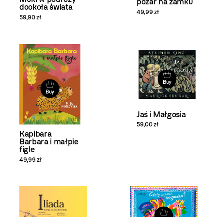
pożar na zamku
dookoła świata
49,99 zł
59,90 zł
Buy
Buy
Jaś i Małgosia
59,00 zł
Kapibara
Barbara i małpie
figle
49,99 zł