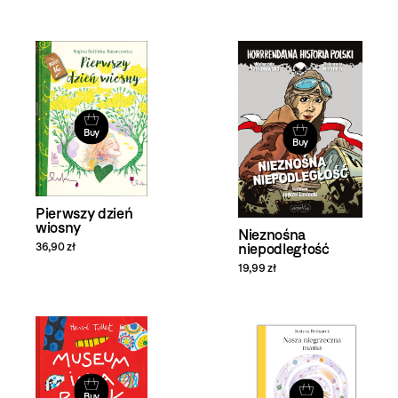
Buy
Buy
Pierwszy dzień
wiosny
Nieznośna
36,90 zł
niepodległość
19,99 zł
Buy