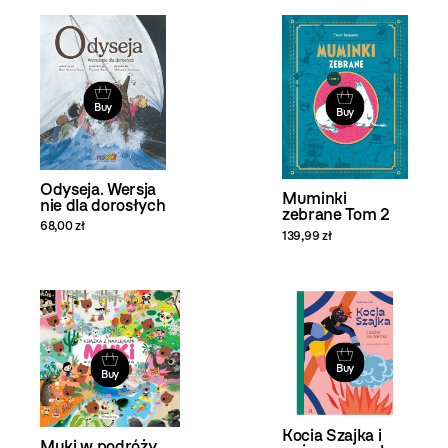
Buy
Buy
Odyseja. Wersja
Muminki
nie dla dorosłych
zebrane Tom 2
68,00 zł
139,99 zł
Buy
Buy
Kocia Szajka i
Muki w podróży