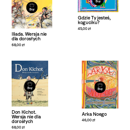
Buy
Buy
Gdzie Ty jesteś,
koguciku?
45,00 zł
Iliada. Wersja nie
dla dorosłych
68,00 zł
Buy
Buy
Don Kichot.
Arka Noego
Wersja nie dla
46,00 zł
dorosłych
68,00 zł