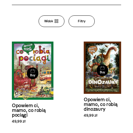
Bookstore
Widok
Filtry
Zmiana
widoku
i filtrowanie
produktów
Buy
Buy
Opowiem ci,
mamo, co robią
Opowiem ci,
dinozaury
mamo, co robią
pociągi
49,99 zł
49,99 zł