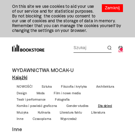
Przejdź
On this site we use cookies to aid your use
Do
Zamknij
of our service and for statistical purposes.
Treści
By not blocking the cookies you consent to
our use of cookies and the storage of data in memory.
Remember that you can manage the cookies yourself by
changing the settings on your browser.
0
0,00
WYDAWNICTWA MOCAK-U
Książki
NOWOŚĆ!
Sztuka
Filozofia i krytyka
Architektura
Design
Moda
Film i nowe media
Teatr i performance
Fotografia
Komiks i powieść graficzna
Gender studies
Dla dzieci
Muzyka
Kulinaria
Literatura faktu
Literatura
Inne
Czasopisma
Wyprzedaż
Inne