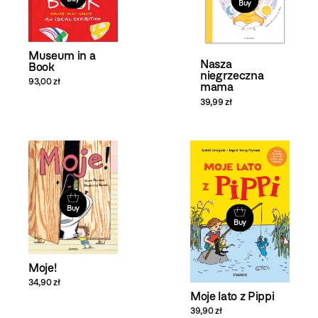
Buy
Museum in a
Nasza
Book
niegrzeczna
93,00 zł
mama
39,99 zł
Buy
Buy
Moje!
34,90 zł
Moje lato z Pippi
39,90 zł