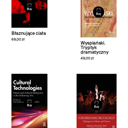
Buy
Buy
Błaznujące ciała
69,00 zł
Wyspiański.
Tryptyk
dramatyczny
49,00 zł
Buy
Buy