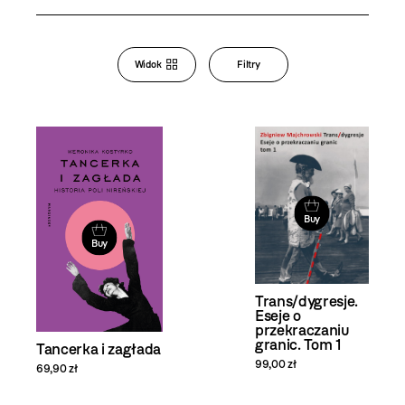
Bookstore
Widok
Filtry
Zmiana
widoku
i filtrowanie
produktów
Buy
Buy
Trans/dygresje.
Eseje o
przekraczaniu
granic. Tom 1
Tancerka i zagłada
99,00 zł
69,90 zł