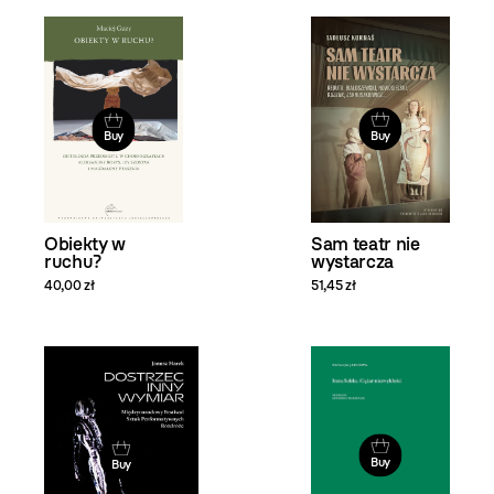
Buy
Buy
Obiekty w
Sam teatr nie
ruchu?
wystarcza
40,00 zł
51,45 zł
Buy
Buy