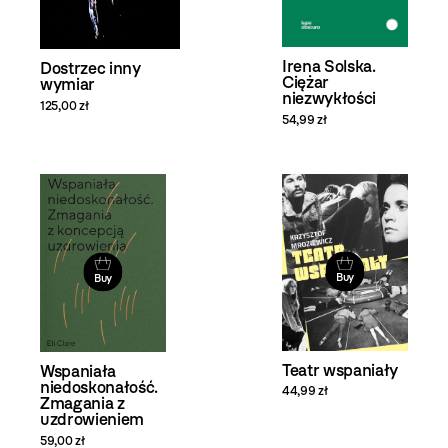
Irena Solska.
Dostrzec inny
Ciężar
wymiar
niezwykłości
125,00 zł
54,99 zł
Buy
Buy
Teatr wspaniały
Wspaniała
niedoskonałość.
44,99 zł
Zmagania z
uzdrowieniem
59,00 zł