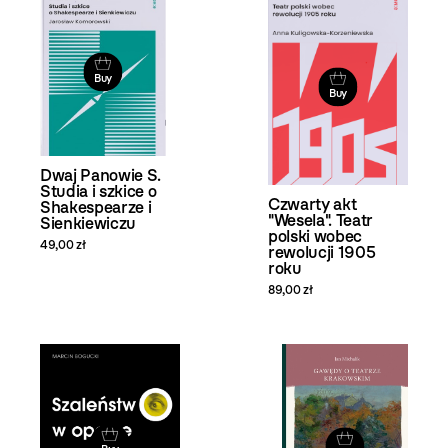
Buy
Buy
Dwaj Panowie S.
Studia i szkice o
Czwarty akt
Shakespearze i
"Wesela". Teatr
Sienkiewiczu
polski wobec
49,00 zł
rewolucji 1905
roku
89,00 zł