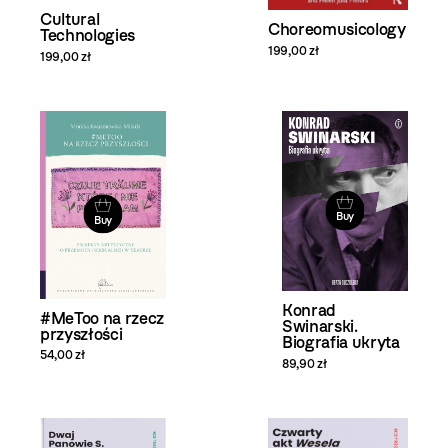
Cultural
Choreomusicology
Technologies
199,00 zł
199,00 zł
Buy
Buy
Konrad
#MeToo na rzecz
Swinarski.
przyszłości
Biografia ukryta
54,00 zł
89,90 zł