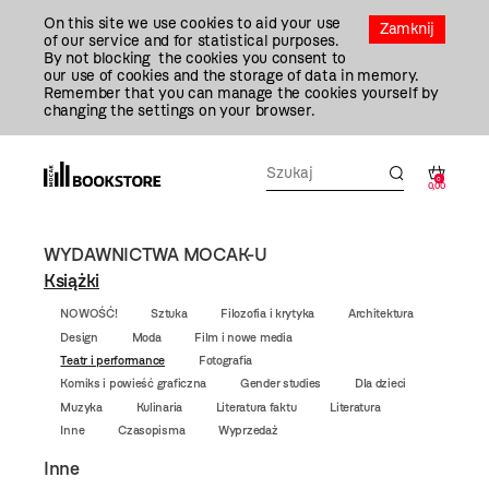
Przejdź
On this site we use cookies to aid your use
Do
Zamknij
of our service and for statistical purposes.
Treści
By not blocking the cookies you consent to
our use of cookies and the storage of data in memory.
Remember that you can manage the cookies yourself by
changing the settings on your browser.
0
0,00
WYDAWNICTWA MOCAK-U
Książki
NOWOŚĆ!
Sztuka
Filozofia i krytyka
Architektura
Design
Moda
Film i nowe media
Teatr i performance
Fotografia
Komiks i powieść graficzna
Gender studies
Dla dzieci
Muzyka
Kulinaria
Literatura faktu
Literatura
Inne
Czasopisma
Wyprzedaż
Inne