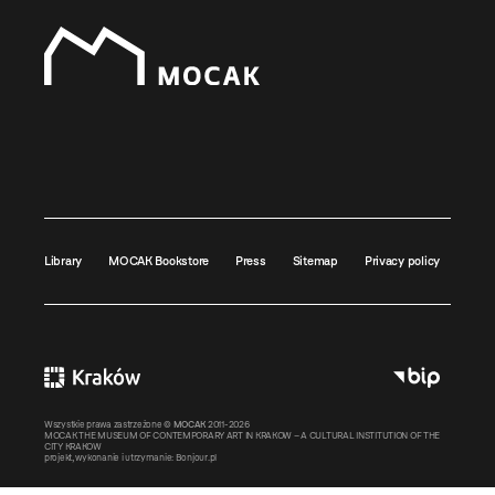
Library
MOCAK Bookstore
Press
Sitemap
Privacy policy
Wszystkie prawa zastrzeżone ©
MOCAK
2011-2026
MOCAK THE MUSEUM OF CONTEMPORARY ART IN KRAKOW – A CULTURAL INSTITUTION OF THE
CITY KRAKOW
projekt, wykonanie i utrzymanie:
Bonjour.pl