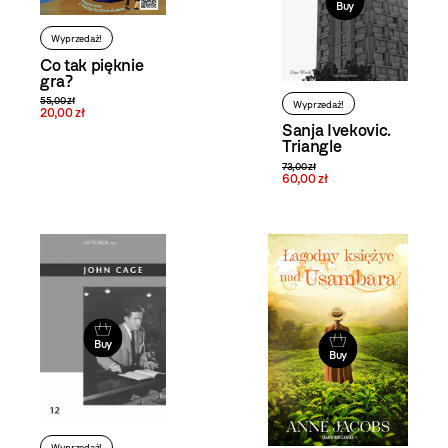
Buy
Wyprzedaż!
Co tak pięknie
gra?
55,00 zł
Wyprzedaż!
20,00 zł
Sanja Ivekovic.
Triangle
73,00 zł
60,00 zł
Buy
Buy
Wyprzedaż!