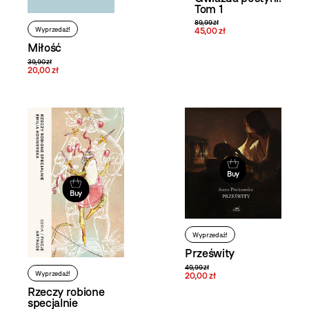
Tom 1
89,99 zł
Wyprzedaż!
45,00 zł
Miłość
39,90 zł
20,00 zł
Buy
Buy
Wyprzedaż!
Prześwity
49,99 zł
Wyprzedaż!
20,00 zł
Rzeczy robione
specjalnie