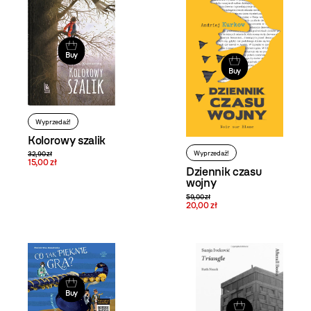
Buy
Buy
Wyprzedaż!
Kolorowy szalik
Wyprzedaż!
32,90 zł
15,00 zł
Dziennik czasu
wojny
59,00 zł
20,00 zł
Buy