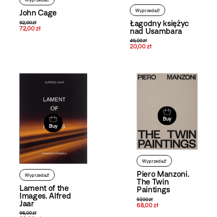
John Cage
Wyprzedaż!
Łagodny księżyc
92,00 zł
72,00 zł
nad Usambara
49,00 zł
20,00 zł
Buy
Buy
Wyprzedaż!
Piero Manzoni.
Wyprzedaż!
The Twin
Lament of the
Paintings
Images. Alfred
97,00 zł
Jaar
68,00 zł
96,00 zł