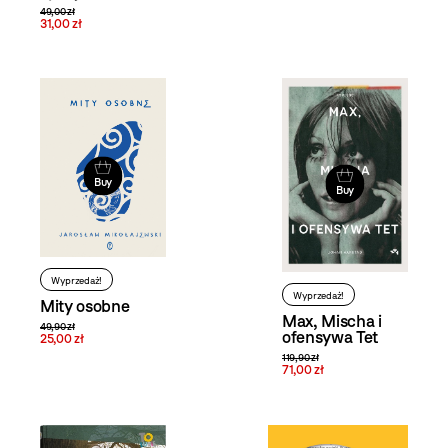
49,00 zł
31,00 zł
Buy
Buy
Wyprzedaż!
Wyprzedaż!
Mity osobne
Max, Mischa i
49,90 zł
ofensywa Tet
25,00 zł
119,90 zł
71,00 zł