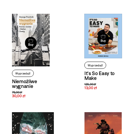
Buy
Buy
Wyprzedaż!
It's So Easy to
Wyprzedaż!
Make
Niemożliwe
129,00 zł
wygnanie
13,00 zł
79,00 zł
30,00 zł