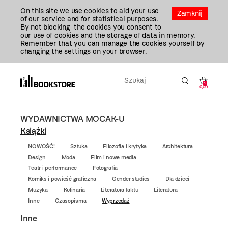
Przejdź
On this site we use cookies to aid your use
Do
Zamknij
of our service and for statistical purposes.
Treści
By not blocking the cookies you consent to
our use of cookies and the storage of data in memory.
Remember that you can manage the cookies yourself by
changing the settings on your browser.
0
0,00
WYDAWNICTWA MOCAK-U
Książki
NOWOŚĆ!
Sztuka
Filozofia i krytyka
Architektura
Design
Moda
Film i nowe media
Teatr i performance
Fotografia
Komiks i powieść graficzna
Gender studies
Dla dzieci
Muzyka
Kulinaria
Literatura faktu
Literatura
Inne
Czasopisma
Wyprzedaż
Inne