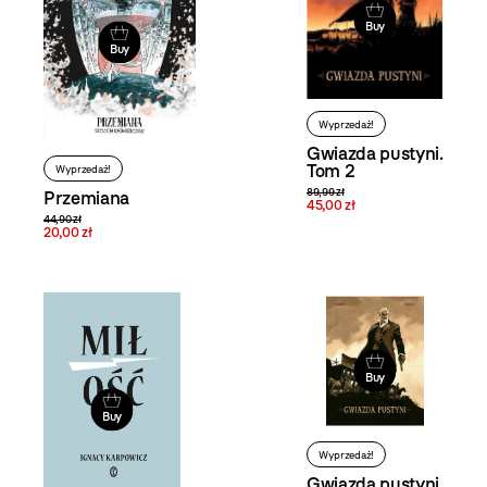
Buy
Buy
Wyprzedaż!
Gwiazda pustyni.
Tom 2
Wyprzedaż!
89,99 zł
Przemiana
45,00 zł
44,90 zł
20,00 zł
Buy
Buy
Wyprzedaż!
Gwiazda pustyni.