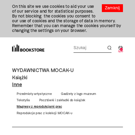
Przejdź
On this site we use cookies to aid your use
Do
Zamknij
of our service and for statistical purposes.
Treści
By not blocking the cookies you consent to
our use of cookies and the storage of data in memory.
Remember that you can manage the cookies yourself by
changing the settings on your browser.
0
0,00
WYDAWNICTWA MOCAK-U
Książki
Inne
Przedmioty artystyczne
Gadżety z logo muzeum
Tekstylia
Pocztówki i zakładki do książek
Magnesy z reprodukcjami prac
Reprodukcje prac z kolekcji MOCAK-u