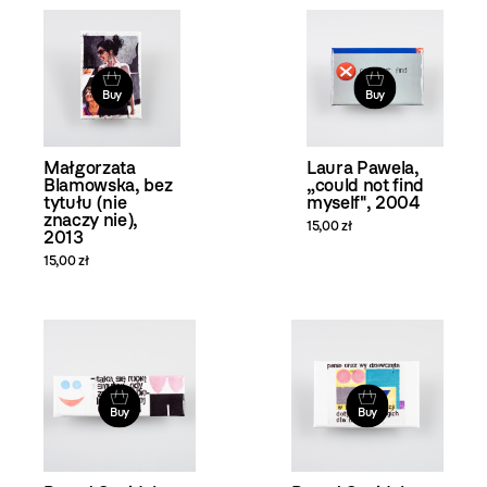
Buy
Buy
Małgorzata
Laura Pawela,
Blamowska, bez
„could not find
tytułu (nie
myself", 2004
znaczy nie),
15,00 zł
2013
15,00 zł
Buy
Buy