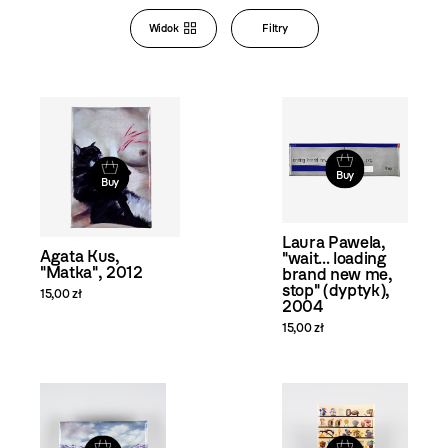
Bookstore
Widok
Filtry
Zmiana
widoku
i filtrowanie
produktów
Buy
Buy
Laura Pawela,
Agata Kus,
"wait... loading
"Matka", 2012
brand new me,
stop" (dyptyk),
15,00 zł
2004
15,00 zł