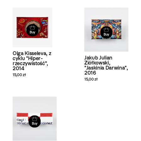
Buy
Buy
Olga Kisseleva, z
Jakub Julian
cyklu "Hiper-
Ziółkowski,
rzeczywistość",
"Jaskinia Darwina",
2014
2016
15,00 zł
15,00 zł
Buy