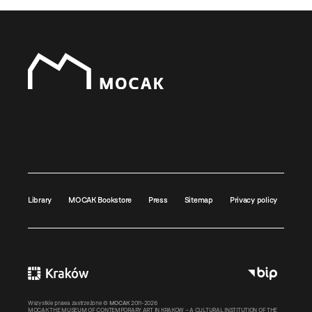
Library
MOCAK Bookstore
Press
Sitemap
Privacy policy
Wszystkie prawa zastrzeżone ©
MOCAK
2011-2026
MOCAK THE MUSEUM OF CONTEMPORARY ART IN KRAKOW – A CULTURAL INSTITUTION OF THE