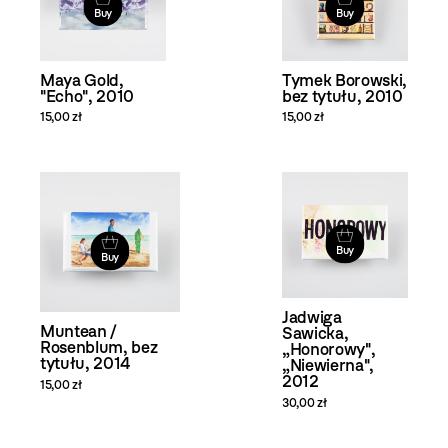
Buy
Buy
Maya Gold,
Tymek Borowski,
"Echo", 2010
bez tytułu, 2010
15,00 zł
15,00 zł
Buy
Buy
Jadwiga
Muntean /
Sawicka,
Rosenblum, bez
„Honorowy",
tytułu, 2014
„Niewierna",
2012
15,00 zł
30,00 zł