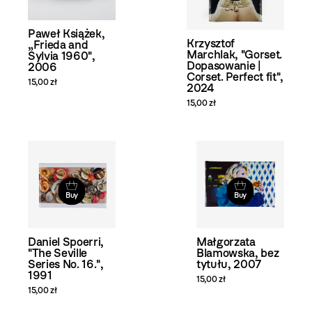
Paweł Książek,
Krzysztof
„Frieda and
Marchlak, "Gorset.
Sylvia 1960",
Dopasowanie |
2006
Corset. Perfect fit",
15,00 zł
2024
15,00 zł
Buy
Buy
Daniel Spoerri,
Małgorzata
"The Seville
Blamowska, bez
Series No. 16.",
tytułu, 2007
1991
15,00 zł
15,00 zł