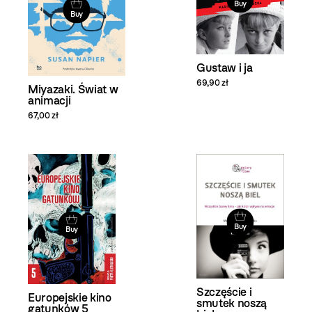
Buy
Buy
Gustaw i ja
69,90 zł
Miyazaki. Świat w
animacji
67,00 zł
Buy
Buy
Szczęście i
Europejskie kino
smutek noszą
gatunków 5