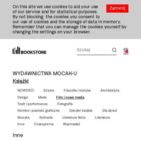
Przejdź
On this site we use cookies to aid your use
Do
Zamknij
of our service and for statistical purposes.
Treści
By not blocking the cookies you consent to
our use of cookies and the storage of data in memory.
Remember that you can manage the cookies yourself by
changing the settings on your browser.
0
0,00
WYDAWNICTWA MOCAK-U
Książki
NOWOŚĆ!
Sztuka
Filozofia i krytyka
Architektura
Design
Moda
Film i nowe media
Teatr i performance
Fotografia
Komiks i powieść graficzna
Gender studies
Dla dzieci
Muzyka
Kulinaria
Literatura faktu
Literatura
Inne
Czasopisma
Wyprzedaż
Inne