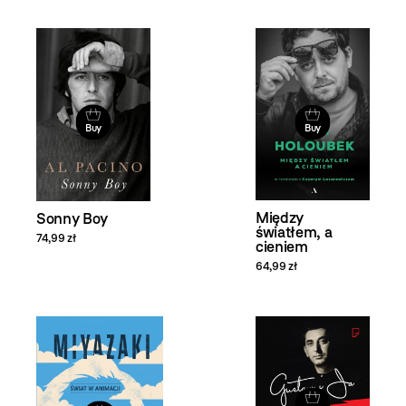
Buy
Buy
Między
Sonny Boy
światłem, a
74,99 zł
cieniem
64,99 zł