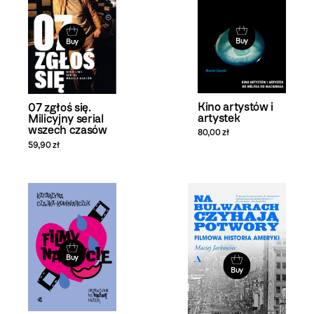
Buy
Buy
Kino artystów i
07 zgłoś się.
artystek
Milicyjny serial
wszech czasów
80,00 zł
59,90 zł
Buy
Buy