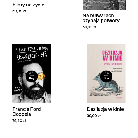
Filmy na życie
59,99 zł
Na bulwarach
czyhają potwory
59,99 zł
Buy
Buy
Deziluzja w kinie
Francis Ford
Coppola
39,00 zł
74,90 zł