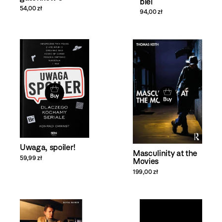
biel
54,00 zł
94,00 zł
Buy
Buy
Uwaga, spoiler!
Masculinity at the
59,99 zł
Movies
199,00 zł