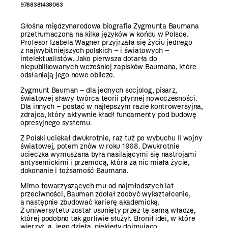
9788381438063
Głośna międzynarodowa biografia Zygmunta Baumana
przetłumaczona na kilka języków w końcu w Polsce.
Profesor Izabela Wagner przyjrzała się życiu jednego
z najwybitniejszych polskich – i światowych –
intelektualistów. Jako pierwsza dotarła do
niepublikowanych wcześniej zapisków Baumana, które
odsłaniają jego nowe oblicze.
Zygmunt Bauman – dla jednych socjolog, pisarz,
światowej sławy twórca teorii płynnej nowoczesności.
Dla innych – postać w najlepszym razie kontrowersyjna,
zdrajca, który aktywnie kładł fundamenty pod budowę
opresyjnego systemu.
Z Polski uciekał dwukrotnie, raz tuż po wybuchu II wojny
światowej, potem znów w roku 1968. Dwukrotnie
ucieczka wymuszana była nasilającymi się nastrojami
antysemickimi i przemocą, która za nic miała życie,
dokonanie i tożsamość Baumana.
Mimo towarzyszących mu od najmłodszych lat
przeciwności, Bauman zdołał zdobyć wykształcenie,
a następnie zbudować karierę akademicką.
Z uniwersytetu został usunięty przez tę samą władzę,
której podobno tak gorliwie służył. Bronił idei, w które
wierzył, a jego dzieła, niekiedy dojmująco