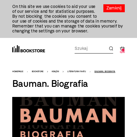
Przejdź
On this site we use cookies to aid your use
Do
Zamknij
of our service and for statistical purposes.
Treści
By not blocking the cookies you consent to
our use of cookies and the storage of data in memory.
Remember that you can manage the cookies yourself by
changing the settings on your browser.
0
0,00
Bookstore
HOMEPAGE
BOOKSTORE
KSIĄŻKI
LITERATURA FAKTU
BAUMAN. BIOGRAFIA
-
Bauman. Biografia
szablon
szczegóły