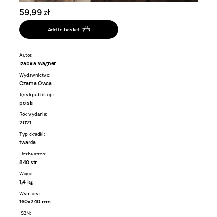
59,99 zł
Add to basket
Autor:
Izabela Wagner
Wydawnictwo:
Czarna Owca
Język publikacji:
polski
Rok wydania:
2021
Typ okładki:
twarda
Liczba stron:
840 str
Waga:
1,4 kg
Wymiary:
160x240 mm
ISBN: