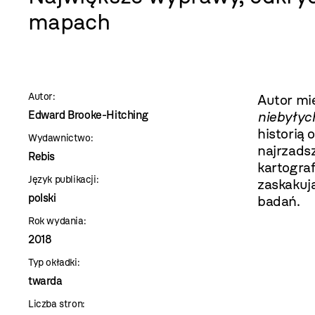
szablon
mapach
szczegóły
Autor:
Autor mi
Edward Brooke-Hitching
niebyły
historią
Wydawnictwo:
najrzads
Rebis
kartogra
Język publikacji:
zaskakuj
polski
badań.
Rok wydania:
2018
Typ okładki:
twarda
Liczba stron: