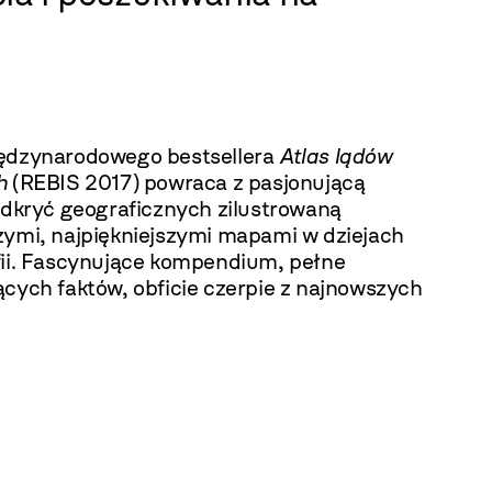
ędzynarodowego bestsellera
Atlas lądów
ch
(REBIS 2017) powraca z pasjonującą
 odkryć geograficznych zilustrowaną
zymi, najpiękniejszymi mapami w dziejach
fii. Fascynujące kompendium, pełne
ących faktów, obficie czerpie z najnowszych