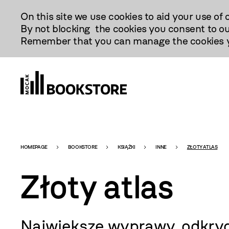
Przejdź
On this site we use cookies to aid your use of 
Do
By not blocking the cookies you consent to ou
Treści
Remember that you can manage the cookies yo
Bookstore
HOMEPAGE
BOOKSTORE
KSIĄŻKI
INNE
ZŁOTY ATLAS
Złoty atlas
-
Największe wyprawy, odkryc