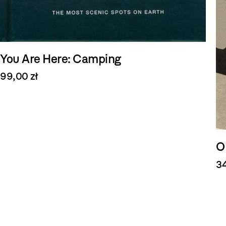
You Are Here: Camping
99,00 zł
O
34