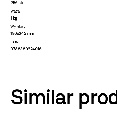
256 str
Waga:
1 kg
Wymiary:
190x245 mm
ISBN:
9788380624016
Similar pro