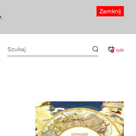
Zamknij
.
0,00
0