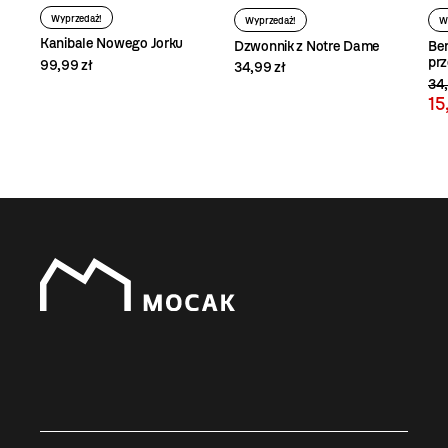
Wyprzedaż!
Wyprzedaż!
W
Kanibale Nowego Jorku
Dzwonnik z Notre Dame
Ber
prz
99,99 zł
34,99 zł
34,
15