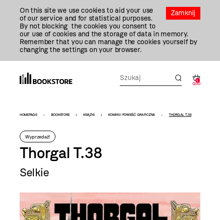
Przejdź
On this site we use cookies to aid your use
Do
Zamknij
of our service and for statistical purposes.
Treści
By not blocking the cookies you consent to
our use of cookies and the storage of data in memory.
Remember that you can manage the cookies yourself by
changing the settings on your browser.
0
0,00
Bookstore
HOMEPAGE
BOOKSTORE
KSIĄŻKI
KOMIKS I POWIEŚĆ GRAFICZNA
THORGAL T.38
-
Wyprzedaż!
szablon
Thorgal T.38
szczegóły
Selkie