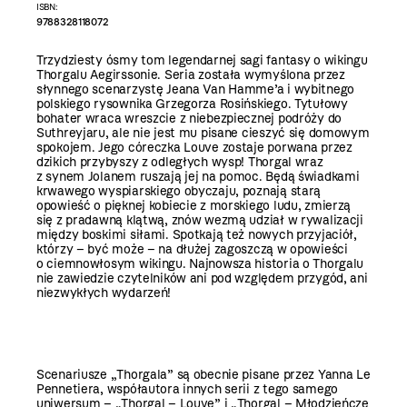
ISBN:
9788328118072
Trzydziesty ósmy tom legendarnej sagi fantasy o wikingu
Thorgalu Aegirssonie. Seria została wymyślona przez
słynnego scenarzystę Jeana Van Hamme’a i wybitnego
polskiego rysownika Grzegorza Rosińskiego. Tytułowy
bohater wraca wreszcie z niebezpiecznej podróży do
Suthreyjaru, ale nie jest mu pisane cieszyć się domowym
spokojem. Jego córeczka Louve zostaje porwana przez
dzikich przybyszy z odległych wysp! Thorgal wraz
z synem Jolanem ruszają jej na pomoc. Będą świadkami
krwawego wyspiarskiego obyczaju, poznają starą
opowieść o pięknej kobiecie z morskiego ludu, zmierzą
się z pradawną klątwą, znów wezmą udział w rywalizacji
między boskimi siłami. Spotkają też nowych przyjaciół,
którzy – być może – na dłużej zagoszczą w opowieści
o ciemnowłosym wikingu. Najnowsza historia o Thorgalu
nie zawiedzie czytelników ani pod względem przygód, ani
niezwykłych wydarzeń!
Scenariusze „Thorgala” są obecnie pisane przez Yanna Le
Pennetiera, współautora innych serii z tego samego
uniwersum – „Thorgal – Louve” i „Thorgal – Młodzieńcze