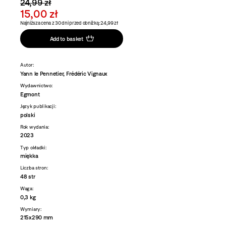
24,99 zł
15,00 zł
Najniższa cena z 30 dni przed obniżką: 24,99 zł
Add to basket
Autor:
Yann le Pennetier, Frédéric Vignaux
Wydawnictwo:
Egmont
Język publikacji:
polski
Rok wydania:
2023
Typ okładki:
miękka
Liczba stron:
48 str
Waga:
0,3 kg
Wymiary:
215x290 mm