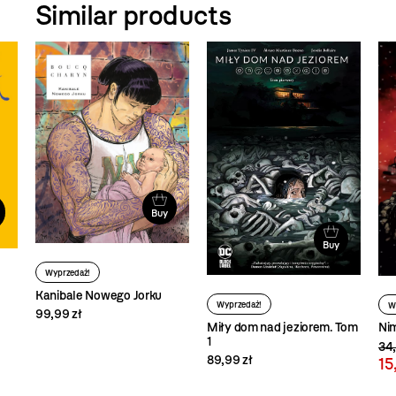
Similar products
Buy
Buy
Wyprzedaż!
Kanibale Nowego Jorku
Wyprzedaż!
W
99,99 zł
Miły dom nad jeziorem. Tom
Nim
1
34,
89,99 zł
15