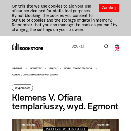
Przejdź
On this site we use cookies to aid your use
Do
Zamknij
of our service and for statistical purposes.
Treści
By not blocking the cookies you consent to
our use of cookies and the storage of data in memory.
Remember that you can manage the cookies yourself by
changing the settings on your browser.
0
0,00
Bookstore
HOMEPAGE
BOOKSTORE
KSIĄŻKI
KOMIKS I POWIEŚĆ GRAFICZNA
-
KLEMENS V. OFIARA TEMPLARIUSZY, WYD. EGMONT
szablon
Wyprzedaż!
szczegóły
Klemens V. Ofiara
templariuszy, wyd. Egmont