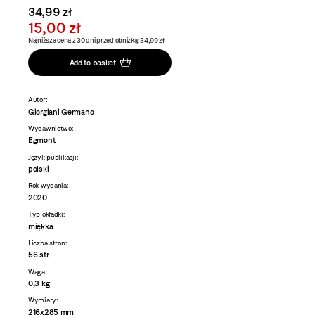
34,99 zł
15,00 zł
Najniższa cena z 30 dni przed obniżką: 34,99 zł
Add to basket
Autor:
Giorgiani Germano
Wydawnictwo:
Egmont
Język publikacji:
polski
Rok wydania:
2020
Typ okładki:
miękka
Liczba stron:
56 str
Waga:
0,3 kg
Wymiary:
216x285 mm