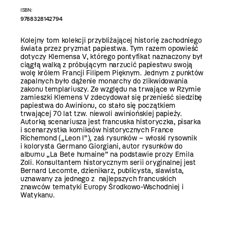
ISBN:
9788328142794
Kolejny tom kolekcji przybliżającej historię zachodniego
świata przez pryzmat papiestwa. Tym razem opowieść
dotyczy Klemensa V, którego pontyfikat naznaczony był
ciągłą walką z próbującym narzucić papiestwu swoją
wolę królem Francji Filipem Pięknym. Jednym z punktów
zapalnych było dążenie monarchy do zlikwidowania
zakonu templariuszy. Ze względu na trwające w Rzymie
zamieszki Klemens V zdecydował się przenieść siedzibę
papiestwa do Awinionu, co stało się początkiem
trwającej 70 lat tzw. niewoli awiniońskiej papieży.
Autorką scenariusza jest francuska historyczka, pisarka
i scenarzystka komiksów historycznych France
Richemond („Leon I”), zaś rysunków – włoski rysownik
i kolorysta Germano Giorgiani, autor rysunków do
albumu „La Bete humaine” na podstawie prozy Emila
Zoli. Konsultantem historycznym serii oryginalnej jest
Bernard Lecomte, dzienikarz, publicysta, slawista,
uznawany za jednego z najlepszych francuskich
znawców tematyki Europy Środkowo-Wschodniej i
Watykanu.