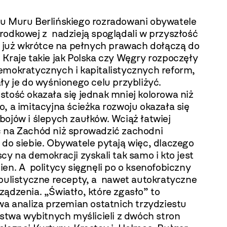
u Muru Berlińskiego rozradowani obywatele
rodkowej z nadzieją spoglądali w przyszłość
że już wkrótce na pełnych prawach dołączą do
Kraje takie jak Polska czy Węgry rozpoczęły
emokratycznych i kapitalistycznych reform,
ły je do wyśnionego celu przybliżyć.
tość okazała się jednak mniej kolorowa niż
, a imitacyjna ścieżka rozwoju okazała się
ojów i ślepych zaułków. Wciąż łatwiej
 na Zachód niż sprowadzić zachodni
do siebie. Obywatele pytają więc, dlaczego
cy na demokracji zyskali tak samo i kto jest
en. A politycy sięgnęli po o ksenofobiczny
opulistyczne recepty, a nawet autokratyczne
ądzenia. „Światło, które zgasło” to
wa analiza przemian ostatnich trzydziestu
rstwa wybitnych myślicieli z dwóch stron