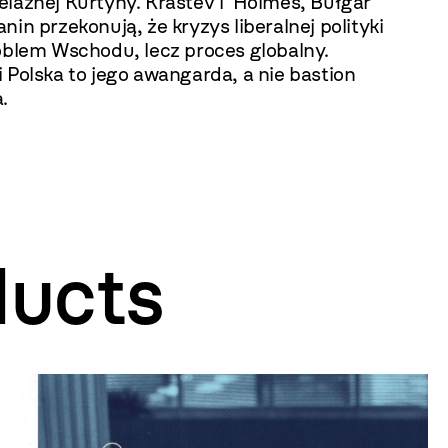
elaznej Kurtyny. Krastev i Holmes, Bułgar
nin przekonują, że kryzys liberalnej polityki
roblem Wschodu, lecz proces globalny.
 Polska to jego awangarda, a nie bastion
.
ducts