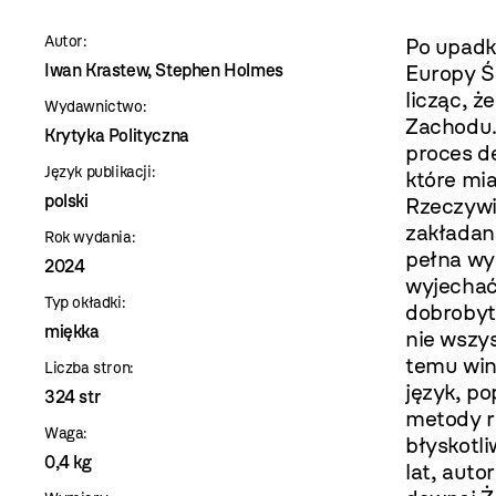
szablon
Autor:
Po upadk
szczegóły
Iwan Krastew, Stephen Holmes
Europy Ś
licząc, 
Wydawnictwo:
Zachodu. 
Krytyka Polityczna
proces d
Język publikacji:
które mia
polski
Rzeczywis
zakładano
Rok wydania:
pełna wyb
2024
wyjechać
Typ okładki:
dobrobyt 
miękka
nie wszys
temu wini
Liczba stron:
język, p
324 str
metody rz
Waga:
błyskotli
0,4 kg
lat, auto