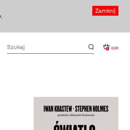
Zamknij
.
0,00
0