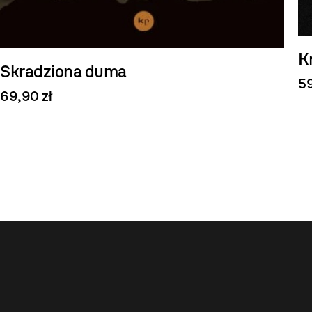
Kr
Skradziona duma
59
69,90 zł