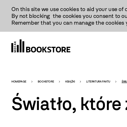
Przejdź
On this site we use cookies to aid your use of 
Do
By not blocking the cookies you consent to ou
Treści
Remember that you can manage the cookies yo
Bookstore
HOMEPAGE
BOOKSTORE
KSIĄŻKI
LITERATURA FAKTU
ŚWI
Światło, które
-