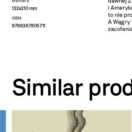
dawnej Ż
Wymiary:
i Ameryka
132x210 mm
to nie p
ISBN:
A Węgry i
9788367805711
zacofania
Similar pro