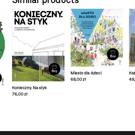
Buy
Buy
Miasto dla dzieci
Ksz
68,00 zł
49,
Konieczny. Na styk
76,00 zł