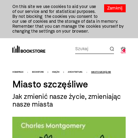
Przejdź
On this site we use cookies to aid your use
Do
Zamknij
of our service and for statistical purposes.
Treści
By not blocking the cookies you consent to
our use of cookies and the storage of data in memory.
Remember that you can manage the cookies yourself by
changing the settings on your browser.
0
0,00
Bookstore
HOMEPAGE
BOOKSTORE
KSIĄŻKI
ARCHITEKTURA
MIASTO SZCZĘŚLIWE
-
Miasto szczęśliwe
szablon
Jak zmienić nasze życie, zmieniając
szczegóły
nasze miasta