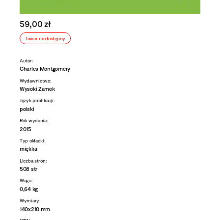
59,00 zł
Towar niedostępny
Autor:
Charles Montgomery
Wydawnictwo:
Wysoki Zamek
Język publikacji:
polski
Rok wydania:
2015
Typ okładki:
miękka
Liczba stron:
508 str
Waga:
0,64 kg
Wymiary:
140x210 mm