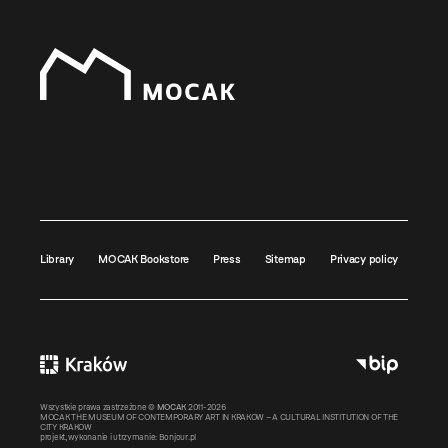
Library
MOCAK Bookstore
Press
Sitemap
Privacy policy
Wszystkie prawa zastrzeżone ©
MOCAK
2011-2026
MOCAK THE MUSEUM OF CONTEMPORARY ART IN KRAKOW – A CULTURAL INSTITUTION OF THE
CITY KRAKOW
projekt, wykonanie i utrzymanie:
Bonjour.pl