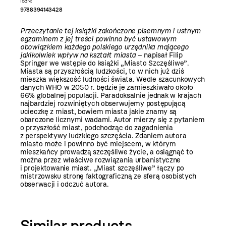
ISBN:
9788394143428
Przeczytanie tej książki zakończone pisemnym i ustnym
egzaminem z jej treści powinno być ustawowym
obowiązkiem każdego polskiego urzędnika mającego
jakikolwiek wpływ na kształt miasta
– napisał Filip
Springer we wstępie do książki „Miasto Szczęśliwe”.
Miasta są przyszłością ludzkości, to w nich już dziś
mieszka większość ludności świata. Wedle szacunkowych
danych WHO w 2050 r. będzie je zamieszkiwało około
66% globalnej populacji. Paradoksalnie jednak w krajach
najbardziej rozwiniętych obserwujemy postępującą
ucieczkę z miast, bowiem miasta jakie znamy są
obarczone licznymi wadami. Autor mierzy się z pytaniem
o przyszłość miast, podchodząc do zagadnienia
z perspektywy ludzkiego szczęścia. Zdaniem autora
miasto może i powinno być miejscem, w którym
mieszkańcy prowadzą szczęśliwe życie, a osiągnąć to
można przez właściwe rozwiązania urbanistyczne
i projektowanie miast. „Miast szczęśliwe” łączy po
mistrzowsku stronę faktograficzną ze sferą osobistych
obserwacji i odczuć autora.
Similar products