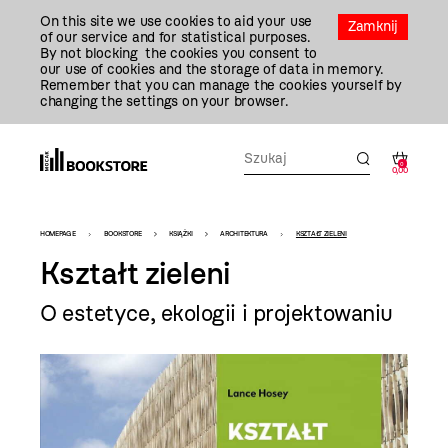
Przejdź
On this site we use cookies to aid your use
Do
Zamknij
of our service and for statistical purposes.
Treści
By not blocking the cookies you consent to
our use of cookies and the storage of data in memory.
Remember that you can manage the cookies yourself by
changing the settings on your browser.
0
0,00
Bookstore
HOMEPAGE
BOOKSTORE
KSIĄŻKI
ARCHITEKTURA
KSZTAŁT ZIELENI
-
Kształt zieleni
szablon
O estetyce, ekologii i projektowaniu
szczegóły