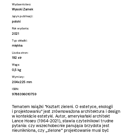
Wydawnictwo:
Wysoki Zamek
Język publikacji:
polski
Rok wydania:
2021
Typ okładki:
miękka
Liczba stron:
192 str
Waga:
0,5 kg
Wymiary:
204x225 mm
ISBN:
9788396010759
Tematem książki "
Kształt zieleni. O estetyce, ekologii
i projektowaniu"
jest zrównoważona architektura i design
w kontekście estetyki. Autor, amerykański architekt
Lance Hosey (1964-2021), stawia czytelnikowi trudne
pytania: czy wszechobecnie panująca brzydota jest
nieunikniona, czy „zielone” projektowanie musi być