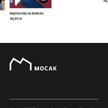
Buy
34,
Najmocniej na świecie!
34,90 zł