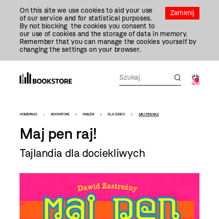
Przejdź
On this site we use cookies to aid your use
Do
Zamknij
of our service and for statistical purposes.
Treści
By not blocking the cookies you consent to
our use of cookies and the storage of data in memory.
Remember that you can manage the cookies yourself by
changing the settings on your browser.
0
0,00
Bookstore
HOMEPAGE
BOOKSTORE
KSIĄŻKI
DLA DZIECI
MAJ PEN RAJ!
-
Maj pen raj!
szablon
Tajlandia dla dociekliwych
szczegóły