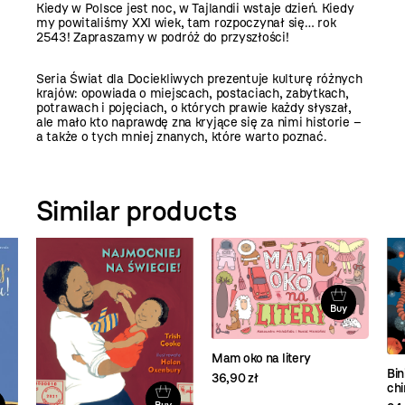
Kiedy w Polsce jest noc, w Tajlandii wstaje dzień. Kiedy
my powitaliśmy XXI wiek, tam rozpoczynał się… rok
2543! Zapraszamy w podróż do przyszłości!
Seria Świat dla Dociekliwych prezentuje kulturę różnych
krajów: opowiada o miejscach, postaciach, zabytkach,
potrawach i pojęciach, o których prawie każdy słyszał,
ale mało kto naprawdę zna kryjące się za nimi historie –
a także o tych mniej znanych, które warto poznać.
Similar products
Buy
Mam oko na litery
Bin
36,90 zł
ch