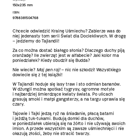
150x235 mm
ISBN:
9788381504768
Chcecie odwiedzić Krainę Uśmiechu? Zabierze was do
niej jedenasty tom serii Świat dla Dociekliwych. W drogę
– jedziemy do Tajlandii!
Za co można dostać białego słonia? Dlaczego duchy piją
oranżadę? Ile zwierząt jest w alfabecie? Jaki kolor ma
poniedziałek? Kiedy obudził się Budda?
Nie wiecie?
Maj pen raj!
– nic nie szkodzi! Wszystkiego
dowiecie się z tej książki!
W Tajlandii hoduje się lasy traw i sto odmian bananów.
W dżungli można spotkać tygrysy, ogromne motyle
i najbardziej śmierdzące kwiaty świata. Po ulicach
grasują smoki i małpi gangsterzy, a na targu uprawia się
czary.
Tajowie i Tajki jedzą ryż na śniadanie, płacą batami
i jeżdżą tuk-tukami. Budują domki dla duchów,
w poniedziałek ubierają się na żółto i nie używają swoich
imion. A przede wszystkim są zawsze uśmiechnięci i nie
okazują złości, żeby nie stracić twarzy.