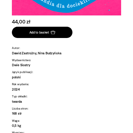
44,00 zł
Add to basket
Autor:
Dawid Zastrożny, Nina Budzyńska
Wydawnictwo:
Dwie Siostry
Język publikacji:
polski
Rok wydania:
2024
Typ okładki:
twarda
Liczba stron:
168 str
Waga:
0,5 kg
Wymiary: