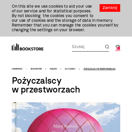
Przejdź
On this site we use cookies to aid your use
Do
Zamknij
of our service and for statistical purposes.
Treści
By not blocking the cookies you consent to
our use of cookies and the storage of data in memory.
Remember that you can manage the cookies yourself by
changing the settings on your browser.
0
0,00
Bookstore
HOMEPAGE
BOOKSTORE
KSIĄŻKI
DLA DZIECI
POŻYCZALSCY W PRZESTWORZACH
-
Pożyczalscy
szablon
w przestworzach
szczegóły