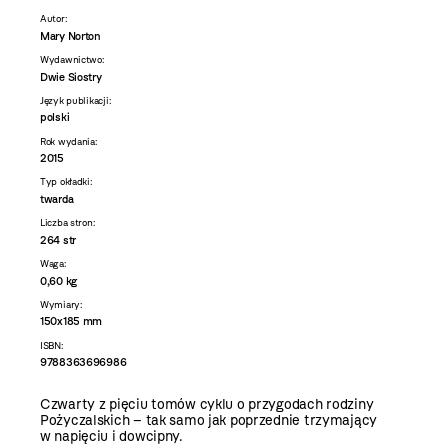
Autor:
Mary Norton
Wydawnictwo:
Dwie Siostry
Język publikacji:
polski
Rok wydania:
2015
Typ okładki:
twarda
Liczba stron:
264 str
Waga:
0,60 kg
Wymiary:
150x185 mm
ISBN:
9788363696986
Czwarty z pięciu tomów cyklu o przygodach rodziny
Pożyczalskich – tak samo jak poprzednie trzymający
w napięciu i dowcipny.