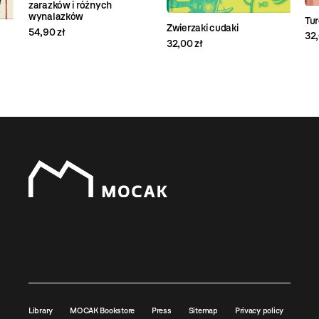
zarazków i różnych
wynalazków
Tu
Zwierzaki cudaki
54,90 zł
32,
32,00 zł
Library
MOCAK Bookstore
Press
Sitemap
Privacy policy