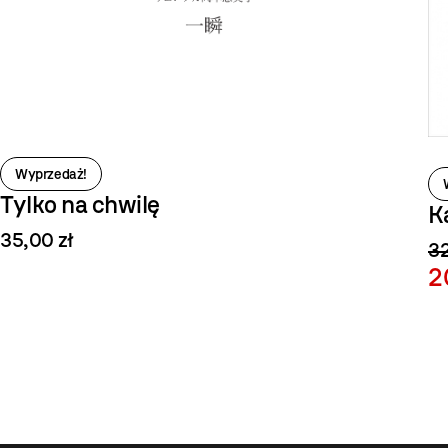
Wyprzedaż!
Tylko na chwilę
K
35,00 zł
32
2