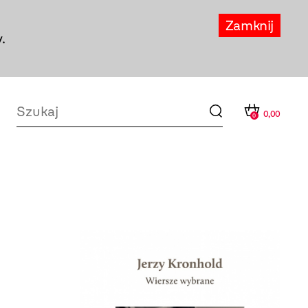
Zamknij
.
0,00
0