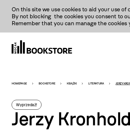
Przejdź
On this site we use cookies to aid your use of 
Do
By not blocking the cookies you consent to ou
Treści
Remember that you can manage the cookies yo
Bookstore
HOMEPAGE
BOOKSTORE
KSIĄŻKI
LITERATURA
JERZY KRO
-
Wyprzedaż!
Jerzy Kronhold