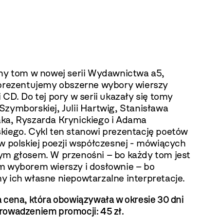
jny tom w nowej serii Wydawnictwa a5,
 prezentujemy obszerne wybory wierszy
 CD. Do tej pory w serii ukazały się tomy
zymborskiej, Julii Hartwig, Stanisława
ka, Ryszarda Krynickiego i Adama
kiego. Cykl ten stanowi prezentację poetów
w polskiej poezji współczesnej - mówiących
ym głosem. W przenośni – bo każdy tom jest
m wyborem wierszy i dosłownie – bo
y ich własne niepowtarzalne interpretacje.
 cena, która obowiązywała w okresie 30 dni
rowadzeniem promocji: 45 zł.