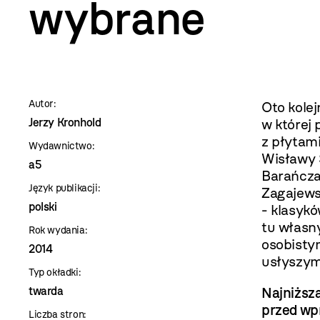
szablon
wybrane
szczegóły
Autor:
Oto kole
Jerzy Kronhold
w której
z płytami
Wydawnictwo:
Wisławy S
a5
Barańcza
Język publikacji:
Zagajews
polski
- klasykó
tu własn
Rok wydania:
osobisty
2014
usłyszym
Typ okładki:
twarda
Najniższa
przed wp
Liczba stron: