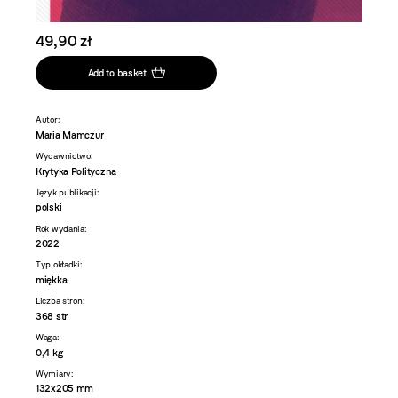
49,90 zł
Add to basket
Autor:
Maria Mamczur
Wydawnictwo:
Krytyka Polityczna
Język publikacji:
polski
Rok wydania:
2022
Typ okładki:
miękka
Liczba stron:
368 str
Waga:
0,4 kg
Wymiary:
132x205 mm