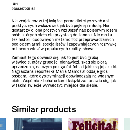
ISBN:
9788367075152
Nie znajdziesz w tej książce porad dietetycznych ani
praktycznych wskazówek jak być piękną i młodą. Nie
dostarczy ci ona prostych wzruszeń nad bolesnym losem
osób, których ciała nie przystają do kanonu. Nie ma tu
też historii cudownych metamorfoz przeprowadzanych
pod okiem armii specjalistów i zapewniających rozrywkę
milionom widzów popularnych reality-shows.
Zamiast tego dowiesz się, jak to jest być grubą
w świecie, który grubości nienawidzi, skąd się biorą
uprzedzenia, na czym polega fat fobia i jakie są jej skutki.
Nagradzana reporterka Maria Mamczur oddaje głos
osobom, które dyskryminacji doświadczają na własnym
ciele. Wspólnie z bohaterkami książki zastanawia się, jak
w takim świecie wywalczyć miejsce dla siebie.
Similar products