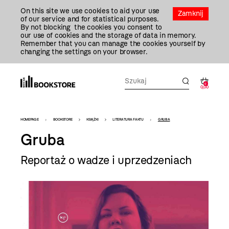
Przejdź
On this site we use cookies to aid your use
Do
Zamknij
of our service and for statistical purposes.
Treści
By not blocking the cookies you consent to
our use of cookies and the storage of data in memory.
Remember that you can manage the cookies yourself by
changing the settings on your browser.
0
0,00
Bookstore
HOMEPAGE
BOOKSTORE
KSIĄŻKI
LITERATURA FAKTU
GRUBA
-
Gruba
szablon
Reportaż o wadze i uprzedzeniach
szczegóły