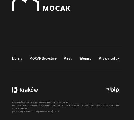
Library
MOCAK Bookstore
Press
Sitemap
Privacy policy
Wszystkie prawa zastrzeżone ©
MOCAK
2011-2026
MOCAK THE MUSEUM OF CONTEMPORARY ART IN KRAKOW – A CULTURAL INSTITUTION OF THE
CITY KRAKOW
projekt, wykonanie i utrzymanie:
Bonjour.pl