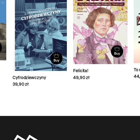
Buy
Buy
To 
Felicita!
44,
Cyfrodziewczyny
49,90 zł
39,90 zł