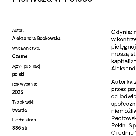
szablon
szczegóły
Autor:
Gdynia: n
Aleksandra Boćkowska
w kontrz
pielęgnu
Wydawnictwo:
muszą str
Czarne
kapitali
Język publikacji:
Aleksand
polski
Autorka 
Rok wydania:
przez pow
2025
od ledwi
Typ okładki:
społeczni
twarda
niemożli
Redłowski
Liczba stron:
Pekin. S
336 str
Grudniu 