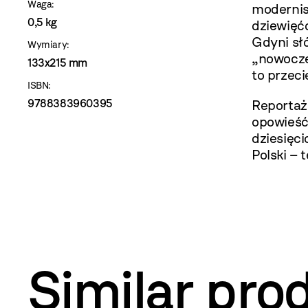
Waga:
modernis
0,5 kg
dziewięć
Gdyni słó
Wymiary:
„nowocze
133x215 mm
to przeci
ISBN:
9788383960395
Reportaż
opowieść 
dziesięci
Polski – 
Similar pro