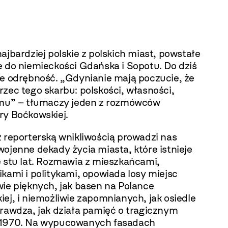
ajbardziej polskie z polskich miast, powstałe
e do niemieckości Gdańska i Sopotu. Do dziś
je odrębność. „Gdynianie mają poczucie, że
zec tego skarbu: polskości, własności,
zmu” – tłumaczy jeden z rozmówców
ry Boćkowskiej.
z reporterską wnikliwością prowadzi nas
ojenne dekady życia miasta, które istnieje
e stu lat. Rozmawia z mieszkańcami,
kami i politykami, opowiada losy miejsc
wie pięknych, jak basen na Polance
ej, i niemożliwie zapomnianych, jak osiedle
prawdza, jak działa pamięć o tragicznym
1970. Na wypucowanych fasadach