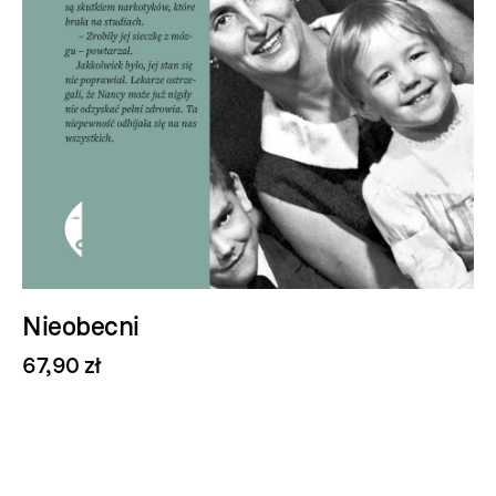
Ciao amore, ciao
69,90 zł