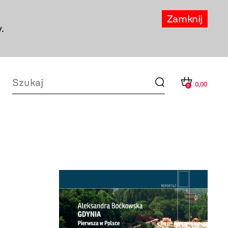
Zamknij
.
0,00
0