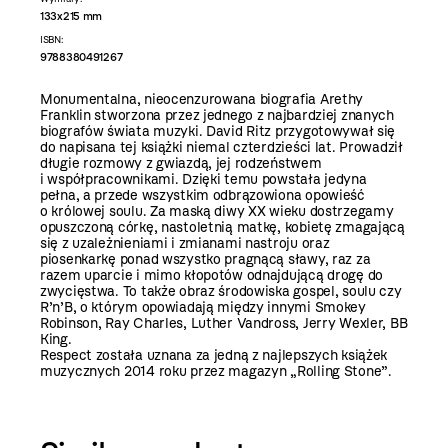
133x215 mm
ISBN:
9788380491267
Monumentalna, nieocenzurowana biografia Arethy
Franklin stworzona przez jednego z najbardziej znanych
biografów świata muzyki. David Ritz przygotowywał się
do napisana tej książki niemal czterdzieści lat. Prowadził
długie rozmowy z gwiazdą, jej rodzeństwem
i współpracownikami. Dzięki temu powstała jedyna
pełna, a przede wszystkim odbrązowiona opowieść
o królowej soulu. Za maską diwy XX wieku dostrzegamy
opuszczoną córkę, nastoletnią matkę, kobietę zmagającą
się z uzależnieniami i zmianami nastroju oraz
piosenkarkę ponad wszystko pragnącą sławy, raz za
razem uparcie i mimo kłopotów odnajdującą drogę do
zwycięstwa. To także obraz środowiska gospel, soulu czy
R’n’B, o którym opowiadają między innymi Smokey
Robinson, Ray Charles, Luther Vandross, Jerry Wexler, BB
King.
Respect została uznana za jedną z najlepszych książek
muzycznych 2014 roku przez magazyn „Rolling Stone”.