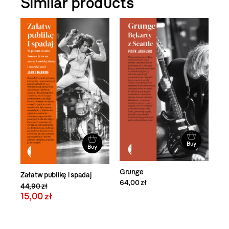
Similar products
Buy
Buy
Grunge
Załatw publikę i spadaj
64,00 zł
44,90 zł
15,00 zł