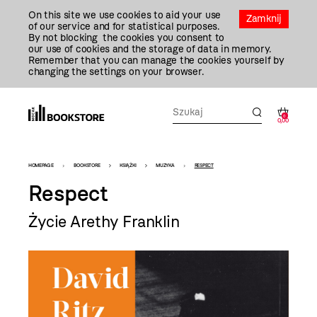
Przejdź
On this site we use cookies to aid your use
Do
Zamknij
of our service and for statistical purposes.
Treści
By not blocking the cookies you consent to
our use of cookies and the storage of data in memory.
Remember that you can manage the cookies yourself by
changing the settings on your browser.
0
0,00
Bookstore
HOMEPAGE
BOOKSTORE
KSIĄŻKI
MUZYKA
RESPECT
-
Respect
szablon
Życie Arethy Franklin
szczegóły