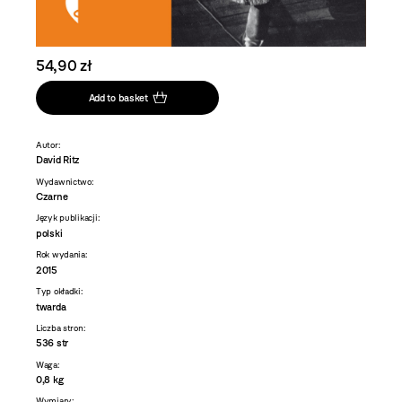
54,90 zł
Add to basket
Autor:
David Ritz
Wydawnictwo:
Czarne
Język publikacji:
polski
Rok wydania:
2015
Typ okładki:
twarda
Liczba stron:
536 str
Waga:
0,8 kg
Wymiary: