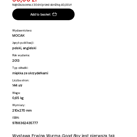
Najniższa cena z 30 dni przed obniżką: 40,00 zł
Add to basket
Wydawnictwo:
MOCAK
Język publikacji:
polski, angielski
Rok wydania:
2013
Typ okładki:
miękka ze skrzydełkami
Liczba stron:
144 str
Waga:
0,65 kg
Wymiary:
210x270 mm
ISBN:
9788362435777
Wystawa Erwina Wurma
Good Boy
jest pierwszą tak