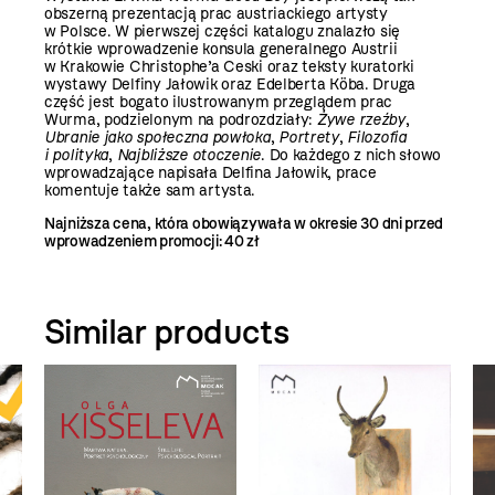
obszerną prezentacją prac austriackiego artysty
w Polsce. W pierwszej części katalogu znalazło się
krótkie wprowadzenie konsula generalnego Austrii
w Krakowie Christophe’a Ceski oraz teksty kuratorki
wystawy Delfiny Jałowik oraz Edelberta Köba. Druga
część jest bogato ilustrowanym przeglądem prac
Wurma, podzielonym na podrozdziały:
Żywe rzeźby
,
Ubranie jako społeczna powłoka
,
Portrety
,
Filozofia
i polityka
,
Najbliższe otoczenie
. Do każdego z nich słowo
wprowadzające napisała Delfina Jałowik, prace
komentuje także sam artysta.
Najniższa cena, która obowiązywała w okresie 30 dni przed
wprowadzeniem promocji:
40 zł
Similar products