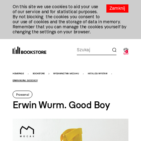
Przejdź
On this site we use cookies to aid your use
Do
Zamknij
of our service and for statistical purposes.
Treści
By not blocking the cookies you consent to
our use of cookies and the storage of data in memory.
Remember that you can manage the cookies yourself by
changing the settings on your browser.
0
0,00
Bookstore
HOMEPAGE
BOOKSTORE
WYDAWNICTWA MOCAK-U
KATALOGI WYSTAW
-
ERWIN WURM. GOOD BOY
szablon
Przecena!
szczegóły
Erwin Wurm. Good Boy