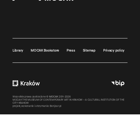
Library
MOCAK Bookstore
Press
Sitemap
Privacy policy
Wszystkie prawa zastrzeżone ©
MOCAK
2011-2026
MOCAK THE MUSEUM OF CONTEMPORARY ART IN KRAKOW – A CULTURAL INSTITUTION OF THE
CITY KRAKOW
projekt, wykonanie i utrzymanie:
Bonjour.pl