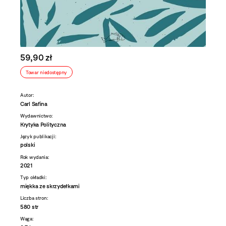
59,90 zł
Towar niedostępny
Autor:
Carl Safina
Wydawnictwo:
Krytyka Polityczna
Język publikacji:
polski
Rok wydania:
2021
Typ okładki:
miękka ze skrzydełkami
Liczba stron:
580 str
Waga: