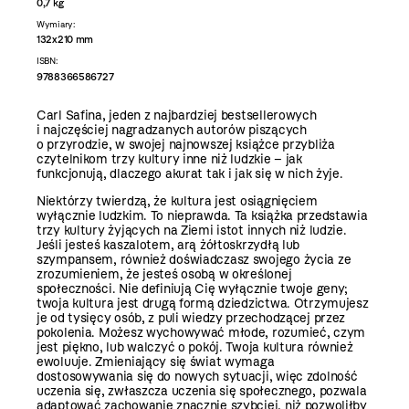
0,7 kg
Wymiary:
132x210 mm
ISBN:
9788366586727
Carl Safina, jeden z najbardziej bestsellerowych
i najczęściej nagradzanych autorów piszących
o przyrodzie, w swojej najnowszej książce przybliża
czytelnikom trzy kultury inne niż ludzkie – jak
funkcjonują, dlaczego akurat tak i jak się w nich żyje.
Niektórzy twierdzą, że kultura jest osiągnięciem
wyłącznie ludzkim. To nieprawda. Ta książka przedstawia
trzy kultury żyjących na Ziemi istot innych niż ludzie.
Jeśli jesteś kaszalotem, arą żółtoskrzydłą lub
szympansem, również doświadczasz swojego życia ze
zrozumieniem, że jesteś osobą w określonej
społeczności. Nie definiują Cię wyłącznie twoje geny;
twoja kultura jest drugą formą dziedzictwa. Otrzymujesz
je od tysięcy osób, z puli wiedzy przechodzącej przez
pokolenia. Możesz wychowywać młode, rozumieć, czym
jest piękno, lub walczyć o pokój. Twoja kultura również
ewoluuje. Zmieniający się świat wymaga
dostosowywania się do nowych sytuacji, więc zdolność
uczenia się, zwłaszcza uczenia się społecznego, pozwala
adaptować zachowanie znacznie szybciej, niż pozwoliłby