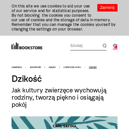
Przejdź
On this site we use cookies to aid your use
Do
Zamknij
of our service and for statistical purposes.
Treści
By not blocking the cookies you consent to
our use of cookies and the storage of data in memory.
Remember that you can manage the cookies yourself by
changing the settings on your browser.
0
0,00
Bookstore
HOMEPAGE
BOOKSTORE
KSIĄŻKI
LITERATURA FAKTU
DZIKOŚĆ
-
Dzikość
szablon
Jak kultury zwierzęce wychowują
szczegóły
rodziny, tworzą piękno i osiągają
pokój