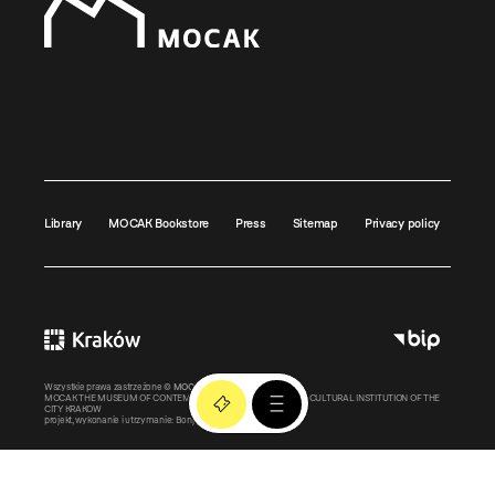
Library
MOCAK Bookstore
Press
Sitemap
Privacy policy
Wszystkie prawa zastrzeżone ©
MOCAK
2011-2026
MOCAK THE MUSEUM OF CONTEMPORARY ART IN KRAKOW – A CULTURAL INSTITUTION OF THE
CITY KRAKOW
projekt, wykonanie i utrzymanie:
Bonjour.pl