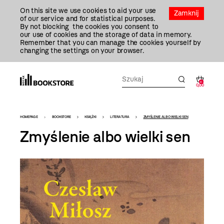
Przejdź
On this site we use cookies to aid your use
Do
Zamknij
of our service and for statistical purposes.
Treści
By not blocking the cookies you consent to
our use of cookies and the storage of data in memory.
Remember that you can manage the cookies yourself by
changing the settings on your browser.
0
0,00
Bookstore
HOMEPAGE
BOOKSTORE
KSIĄŻKI
LITERATURA
ZMYŚLENIE ALBO WIELKI SEN
-
Zmyślenie albo wielki sen
szablon
szczegóły