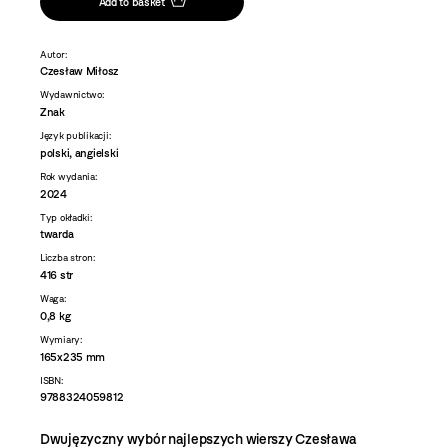
Add to basket
Autor:
Czesław Miłosz
Wydawnictwo:
Znak
Język publikacji:
polski, angielski
Rok wydania:
2024
Typ okładki:
twarda
Liczba stron:
416 str
Waga:
0,8 kg
Wymiary:
165x235 mm
ISBN:
9788324059812
Dwujęzyczny wybór najlepszych wierszy Czesława