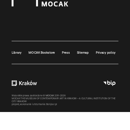
Library
MOCAK Bookstore
Press
Sitemap
Privacy policy
Wszystkie prawa zastrzeżone ©
MOCAK
2011-2026
MOCAK THE MUSEUM OF CONTEMPORARY ART IN KRAKOW – A CULTURAL INSTITUTION OF THE
CITY KRAKOW
projekt, wykonanie i utrzymanie:
Bonjour.pl