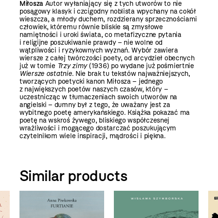
Miłosza
Autor wyłaniający się z tych utworów to nie
posągowy klasyk i czcigodny noblista wpychany na cokół
wieszcza, a młody duchem, rozdzierany sprzecznościami
człowiek, któremu równie bliskie są zmysłowe
namiętności i uroki świata, co metafizyczne pytania
i religijne poszukiwanie prawdy – nie wolne od
wątpliwości i ryzykownych wyznań. Wybór zawiera
wiersze z całej twórczości poety, od arcydzieł obecnych
już w tomie
Trzy zimy
(1936) po wydane już pośmiertnie
Wiersze ostatnie
. Nie brak tu tekstów najważniejszych,
tworzących poetycki kanon Miłosza – jednego
z największych poetów naszych czasów, który –
uczestnicząc w tłumaczeniach swoich utworów na
angielski – dumny był z tego, że uważany jest za
wybitnego poetę amerykańskiego. Książka pokazać ma
poetę na wskroś żywego, bliskiego współczesnej
wrażliwości i mogącego dostarczać poszukującym
czytelnikom wiele inspiracji, mądrości i piękna.
Similar products