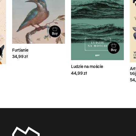
Buy
Furtianie
Buy
34,99 zł
Ludzie na moście
Art
44,99 zł
tró
54,