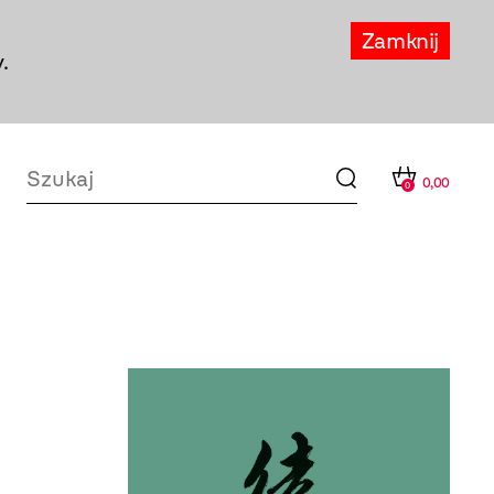
Zamknij
.
0,00
0