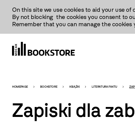
Przejdź
On this site we use cookies to aid your use of 
Do
By not blocking the cookies you consent to ou
Treści
Remember that you can manage the cookies yo
Bookstore
HOMEPAGE
BOOKSTORE
KSIĄŻKI
LITERATURA FAKTU
ZAP
Zapiski dla zab
-