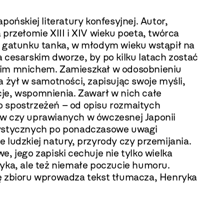
apońskiej literatury konfesyjnej. Autor,
 przełomie XIII i XIV wieku poeta, twórca
z gatunku tanka, w młodym wieku wstąpił na
 cesarskim dworze, by po kilku latach zostać
im mnichem. Zamieszkał w odosobnieniu
a żył w samotności, zapisując swoje myśli,
je, wspomnienia. Zawarł w nich całe
 spostrzeżeń – od opisu rozmaitych
w czy uprawianych w ówczesnej Japonii
ystycznych po ponadczasowe uwagi
 ludzkiej natury, przyrody czy przemijania.
e, jego zapiski cechuje nie tylko wielka
zyka, ale też niemałe poczucie humoru.
ę zbioru wprowadza tekst tłumacza, Henryka
.