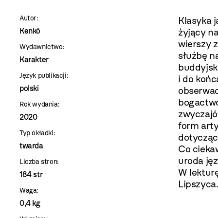
szablon
Autor:
Klasyka j
szczegóły
Kenkō
żyjący na
wierszy 
Wydawnictwo:
służbę na
Karakter
buddyjsk
Język publikacji:
i do końc
polski
obserwac
bogactwo
Rok wydania:
zwyczajó
2020
form art
Typ okładki:
dotyczące
twarda
Co ciekaw
uroda ję
Liczba stron:
W lektur
184 str
Lipszyca
Waga:
0,4 kg