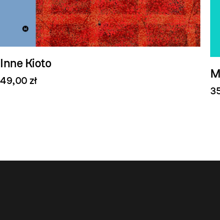
Inne Kioto
M
49,00 zł
35