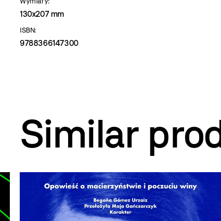
Wymiary:
130x207 mm
ISBN:
9788366147300
Similar pro