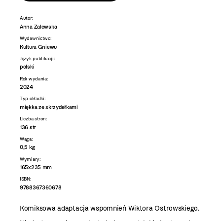
Autor:
Anna Zalewska
Wydawnictwo:
Kultura Gniewu
Język publikacji:
polski
Rok wydania:
2024
Typ okładki:
miękka ze skrzydełkami
Liczba stron:
136 str
Waga:
0,5 kg
Wymiary:
165x235 mm
ISBN:
9788367360678
Komiksowa adaptacja wspomnień Wiktora Ostrowskiego.