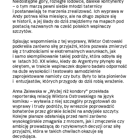
Niedostępne góry, rozległe lodowce, dalekie kontynenty
– o tym marzą pewni siebie młodzi taternicy
i postanawiają te marzenia zrealizować. Ich wyprawa w
Andy potrwa kilka miesięcy, ale na długo zapisze się
w historii, a jej ślady do dziś znajdziemy na mapach pod
postacią nazwanych na cześć polskich wspinaczy
szczytów.
Spisując wspomnienia z tej wyprawy, Wiktor Ostrowski
podkreśla zarówno siłę przyjaźni, która pozwala zmierzyć
się z trudnościami w ekstremalnych warunkach, jak
i samo skomplikowanie takiej podróży, która odbyła się
w latach 30. XX wieku, kiedy do Argentyny płynęło się
okrętem, w trakcie wspinaczek dopiero badało odporność
na duże wysokości i testowało samodzielnie
zaprojektowane namioty czy buty. Były to lata pionierów
i entuzjastów, których przygody do dziś robią wrażenie.
Anna Zalewska w „Wyżej niż kondory” przekłada
reporterską relację Wiktora Ostrowskiego na język
komiksu – wyławia z niej szczegóły przygotowań do
wyprawy i trudy podróży, by wreszcie poprowadzić
bohaterów przez górskie ścieżki na andyjskie szczyty.
Kolejne plansze odsłaniają przed nami zarówno
wysokogórskie zmagania z mrozem, jak i zmęczenie czy
ambicję prowadzącą do ryzykownych decyzji oraz siłę
przyjaźni, która w takich chwilach okazuje się
decydująca.