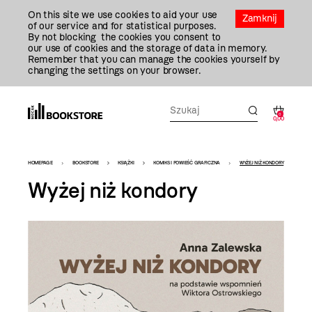
Przejdź
On this site we use cookies to aid your use
Do
Zamknij
of our service and for statistical purposes.
Treści
By not blocking the cookies you consent to
our use of cookies and the storage of data in memory.
Remember that you can manage the cookies yourself by
changing the settings on your browser.
0
0,00
Bookstore
HOMEPAGE
BOOKSTORE
KSIĄŻKI
KOMIKS I POWIEŚĆ GRAFICZNA
WYŻEJ NIŻ KONDORY
-
Wyżej niż kondory
szablon
szczegóły