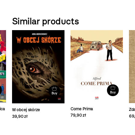
Similar products
Buy
Buy
ica
Come Prima
Zd
W obcej skórze
79,90 zł
69,
39,90 zł