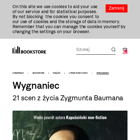
Przejdź
On this site we use cookies to aid your use
Do
Zamknij
of our service and for statistical purposes.
Treści
By not blocking the cookies you consent to
our use of cookies and the storage of data in memory.
Remember that you can manage the cookies yourself by
changing the settings on your browser.
0
0,00
Bookstore
HOMEPAGE
BOOKSTORE
KSIĄŻKI
LITERATURA FAKTU
WYGNANIEC
-
Wygnaniec
szablon
21 scen z życia Zygmunta Baumana
szczegóły