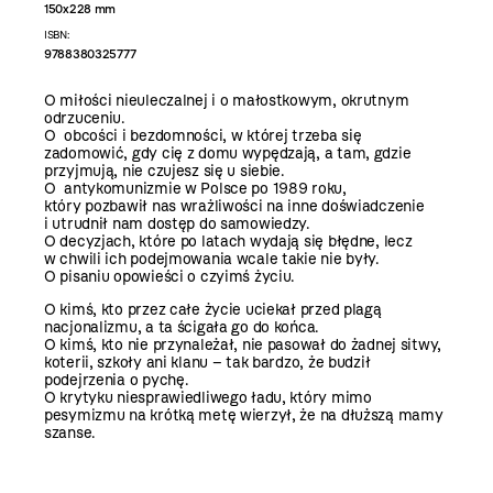
150x228 mm
ISBN:
9788380325777
O miłości nieuleczalnej i o małostkowym, okrutnym
odrzuceniu.
O obcości i bezdomności, w której trzeba się
zadomowić, gdy cię z domu wypędzają, a tam, gdzie
przyjmują, nie czujesz się u siebie.
O antykomunizmie w Polsce po 1989 roku,
który pozbawił nas wrażliwości na inne doświadczenie
i utrudnił nam dostęp do samowiedzy.
O decyzjach, które po latach wydają się błędne, lecz
w chwili ich podejmowania wcale takie nie były.
O pisaniu opowieści o czyimś życiu.
O kimś, kto przez całe życie uciekał przed plagą
nacjonalizmu, a ta ścigała go do końca.
O kimś, kto nie przynależał, nie pasował do żadnej sitwy,
koterii, szkoły ani klanu – tak bardzo, że budził
podejrzenia o pychę.
O krytyku niesprawiedliwego ładu, który mimo
pesymizmu na krótką metę wierzył, że na dłuższą mamy
szanse.