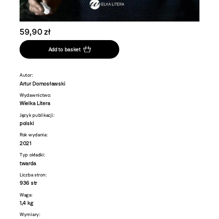
59,90 zł
Add to basket
Autor:
Artur Domosławski
Wydawnictwo:
Wielka Litera
Język publikacji:
polski
Rok wydania:
2021
Typ okładki:
twarda
Liczba stron:
936 str
Waga:
1,4 kg
Wymiary: