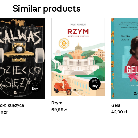
Similar products
Buy
Buy
Dot
56,
Rzym
Gela
69,99 zł
42,90 zł