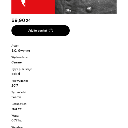
69,90 zł
Add to basket
Autor:
S.C. Gwynne
Wydawnictwo:
Czarne
Język publikacji:
polski
Rok wydania:
2017
Typ okładki:
twarda
Liczba stron:
760 str
Waga:
0,77 kg
Wymiary: