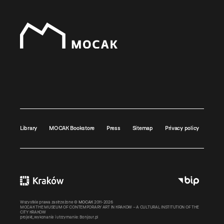
Library
MOCAK Bookstore
Press
Sitemap
Privacy policy
Wszystkie prawa zastrzeżone ©
MOCAK
2011-2026
MOCAK THE MUSEUM OF CONTEMPORARY ART IN KRAKOW – A CULTURAL INSTITUTION OF THE
CITY KRAKOW
projekt, wykonanie i utrzymanie:
Bonjour.pl