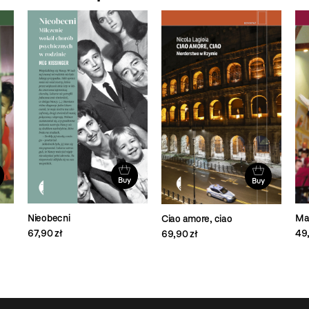
Buy
Buy
Nieobecni
Ma
Ciao amore, ciao
67,90 zł
49,
69,90 zł