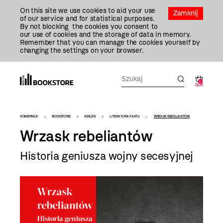
Przejdź
On this site we use cookies to aid your use
Do
Zamknij
of our service and for statistical purposes.
Treści
By not blocking the cookies you consent to
our use of cookies and the storage of data in memory.
Remember that you can manage the cookies yourself by
changing the settings on your browser.
0
0,00
Bookstore
HOMEPAGE
BOOKSTORE
KSIĄŻKI
LITERATURA FAKTU
WRZASK REBELIANTÓW
-
Wrzask rebeliantów
szablon
Historia geniusza wojny secesyjnej
szczegóły