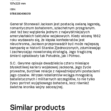
137x223 mm
ISBN:
9788380496019
Generał Stonewall Jackson jest postacią owianą legendą,
romantycznym bohaterem, szlachetnym przegranym.
Jest też bez wątpienia jednym z najwybitniejszych
amerykańskich taktyków wojskowych. Kiedy wiosną 1862
roku wydawało się, że klęska konfederatów jest
nieuchronna, Jackson przeprowadził być może najlepszą
kampanię w historii Stanów Zjednoczonych, zdumiewając
i zachwycając nowatorską strategią. Jego tragiczną
śmierć opłakiwały tak Południe, jak i Północ.
S.C. Gwynne opisuje dwadzieścia cztery miesiące
błyskotliwej kariery wojskowej Jacksona, jego życie
prywatne, burzliwe relacje z najważniejszymi postaciami
jego czasów.
Wrzask rebeliantów
wciąga mnogością
batalistycznych i militarnych szczegółów, to nie tylko
żywy portret wyjątkowego bohatera, lecz również
świetna kronika wojny secesyjnej.
Similar products