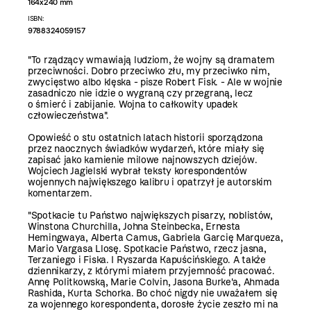
164x240 mm
ISBN:
9788324059157
"To rządzący wmawiają ludziom, że wojny są dramatem
przeciwności. Dobro przeciwko złu, my przeciwko nim,
zwycięstwo albo klęska - pisze Robert Fisk. - Ale w wojnie
zasadniczo nie idzie o wygraną czy przegraną, lecz
o śmierć i zabijanie. Wojna to całkowity upadek
człowieczeństwa".
Opowieść o stu ostatnich latach historii sporządzona
przez naocznych świadków wydarzeń, które miały się
zapisać jako kamienie milowe najnowszych dziejów.
Wojciech Jagielski wybrał teksty korespondentów
wojennych największego kalibru i opatrzył je autorskim
komentarzem.
"Spotkacie tu Państwo największych pisarzy, noblistów,
Winstona Churchilla, Johna Steinbecka, Ernesta
Hemingwaya, Alberta Camus, Gabriela Garcię Marqueza,
Mario Vargasa Llosę. Spotkacie Państwo, rzecz jasna,
Terzaniego i Fiska. I Ryszarda Kapuścińskiego. A także
dziennikarzy, z którymi miałem przyjemność pracować.
Annę Politkowską, Marie Colvin, Jasona Burke'a, Ahmada
Rashida, Kurta Schorka. Bo choć nigdy nie uważałem się
za wojennego korespondenta, dorosłe życie zeszło mi na