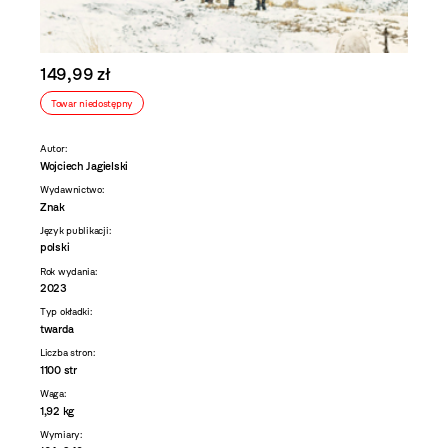
149,99 zł
Towar niedostępny
Autor:
Wojciech Jagielski
Wydawnictwo:
Znak
Język publikacji:
polski
Rok wydania:
2023
Typ okładki:
twarda
Liczba stron:
1100 str
Waga:
1,92 kg
Wymiary: