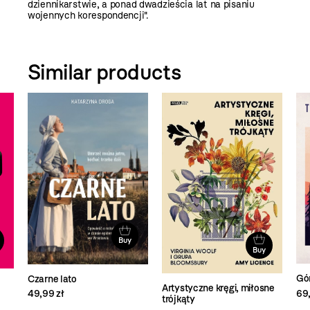
dziennikarstwie, a ponad dwadzieścia lat na pisaniu
wojennych korespondencji".
Similar products
Buy
Buy
Gór
Czarne lato
Artystyczne kręgi, miłosne
69,
49,99 zł
trójkąty