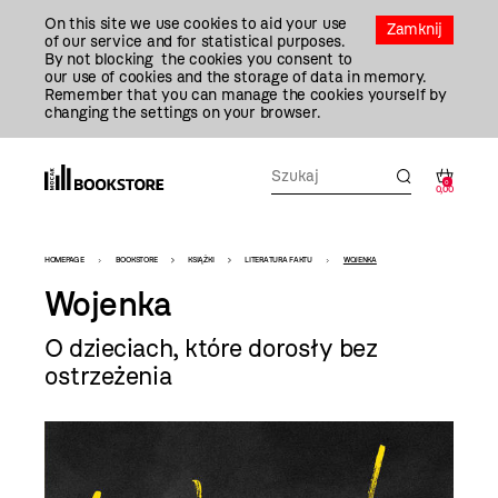
Przejdź
On this site we use cookies to aid your use
Do
Zamknij
of our service and for statistical purposes.
Treści
By not blocking the cookies you consent to
our use of cookies and the storage of data in memory.
Remember that you can manage the cookies yourself by
changing the settings on your browser.
0
0,00
Bookstore
HOMEPAGE
BOOKSTORE
KSIĄŻKI
LITERATURA FAKTU
WOJENKA
-
Wojenka
szablon
O dzieciach, które dorosły bez
szczegóły
ostrzeżenia