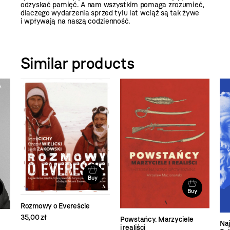
odzyskać pamięć. A nam wszystkim pomaga zrozumieć,
dlaczego wydarzenia sprzed tylu lat wciąż są tak żywe
i wpływają na naszą codzienność.
Similar products
Buy
Buy
Rozmowy o Evereście
35,00 zł
Powstańcy. Marzyciele
Naj
i realiści