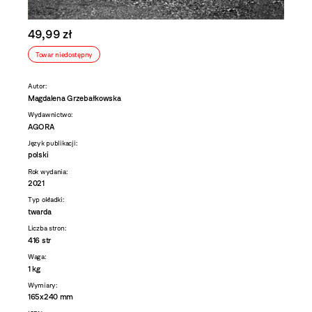
49,99 zł
Towar niedostępny
Autor:
Magdalena Grzebałkowska
Wydawnictwo:
AGORA
Język publikacji:
polski
Rok wydania:
2021
Typ okładki:
twarda
Liczba stron:
416 str
Waga:
1 kg
Wymiary:
165x240 mm