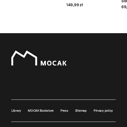
So
149,99 zł
69,
Library
MOCAK Bookstore
Press
Sitemap
Privacy policy