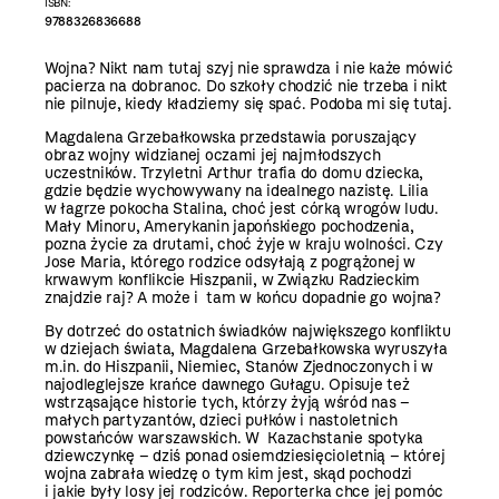
ISBN:
9788326836688
Wojna? Nikt nam tutaj szyj nie sprawdza i nie każe mówić
pacierza na dobranoc. Do szkoły chodzić nie trzeba i nikt
nie pilnuje, kiedy kładziemy się spać. Podoba mi się tutaj.
Magdalena Grzebałkowska przedstawia poruszający
obraz wojny widzianej oczami jej najmłodszych
uczestników. Trzyletni Arthur trafia do domu dziecka,
gdzie będzie wychowywany na idealnego nazistę. Lilia
w łagrze pokocha Stalina, choć jest córką wrogów ludu.
Mały Minoru, Amerykanin japońskiego pochodzenia,
pozna życie za drutami, choć żyje w kraju wolności. Czy
Jose Maria, którego rodzice odsyłają z pogrążonej w
krwawym konflikcie Hiszpanii, w Związku Radzieckim
znajdzie raj? A może i tam w końcu dopadnie go wojna?
By dotrzeć do ostatnich świadków największego konfliktu
w dziejach świata, Magdalena Grzebałkowska wyruszyła
m.in. do Hiszpanii, Niemiec, Stanów Zjednoczonych i w
najodleglejsze krańce dawnego Gułagu. Opisuje też
wstrząsające historie tych, którzy żyją wśród nas –
małych partyzantów, dzieci pułków i nastoletnich
powstańców warszawskich. W Kazachstanie spotyka
dziewczynkę – dziś ponad osiemdziesięcioletnią – której
wojna zabrała wiedzę o tym kim jest, skąd pochodzi
i jakie były losy jej rodziców. Reporterka chce jej pomóc