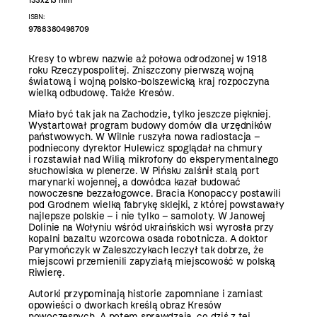
ISBN:
9788380498709
Kresy to wbrew nazwie aż połowa odrodzonej w 1918
roku Rzeczypospolitej. Zniszczony pierwszą wojną
światową i wojną polsko-bolszewicką kraj rozpoczyna
wielką odbudowę. Także Kresów.
Miało być tak jak na Zachodzie, tylko jeszcze piękniej.
Wystartował program budowy domów dla urzędników
państwowych. W Wilnie ruszyła nowa radiostacja –
podniecony dyrektor Hulewicz spoglądał na chmury
i rozstawiał nad Wilią mikrofony do eksperymentalnego
słuchowiska w plenerze. W Pińsku zalśnił stalą port
marynarki wojennej, a dowódca kazał budować
nowoczesne bezzałogowce. Bracia Konopaccy postawili
pod Grodnem wielką fabrykę sklejki, z której powstawały
najlepsze polskie – i nie tylko – samoloty. W Janowej
Dolinie na Wołyniu wśród ukraińskich wsi wyrosła przy
kopalni bazaltu wzorcowa osada robotnicza. A doktor
Parymończyk w Zaleszczykach leczył tak dobrze, że
miejscowi przemienili zapyziałą miejscowość w polską
Riwierę.
Autorki przypominają historie zapomniane i zamiast
opowieści o dworkach kreślą obraz Kresów
nowoczesnych. A potem sprawdzają, co dziś z tej