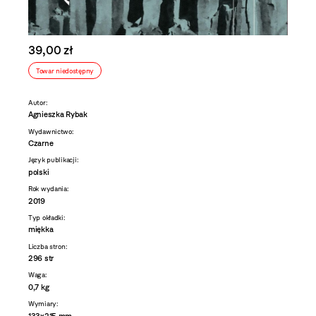
39,00 zł
Towar niedostępny
Autor:
Agnieszka Rybak
Wydawnictwo:
Czarne
Język publikacji:
polski
Rok wydania:
2019
Typ okładki:
miękka
Liczba stron:
296 str
Waga:
0,7 kg
Wymiary:
133x215 mm