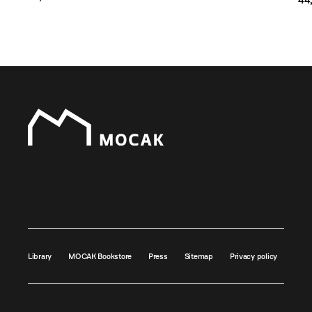
44,
Library
MOCAK Bookstore
Press
Sitemap
Privacy policy