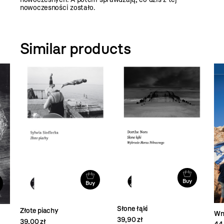
nowoczesności zostało.
Similar products
Buy
Buy
Słone łąki
Złote piachy
Wn
39,90 zł
39,00 zł