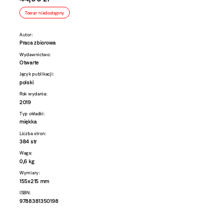
Towar niedostępny
Autor:
Praca zbiorowa
Wydawnictwo:
Otwarte
Język publikacji:
polski
Rok wydania:
2019
Typ okładki:
miękka
Liczba stron:
384 str
Waga:
0,6 kg
Wymiary:
155x215 mm
ISBN:
9788381350198