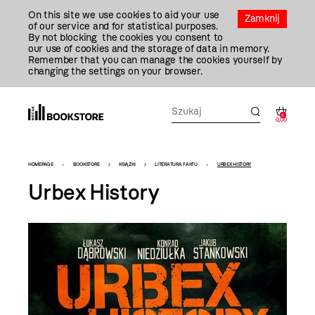
Przejdź
On this site we use cookies to aid your use
Do
Zamknij
of our service and for statistical purposes.
Treści
By not blocking the cookies you consent to
our use of cookies and the storage of data in memory.
Remember that you can manage the cookies yourself by
changing the settings on your browser.
0
0,00
Bookstore
HOMEPAGE
BOOKSTORE
KSIĄŻKI
LITERATURA FAKTU
URBEX HISTORY
-
Urbex History
szablon
szczegóły