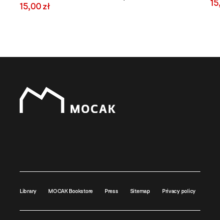
15
15,00 zł
Library
MOCAK Bookstore
Press
Sitemap
Privacy policy