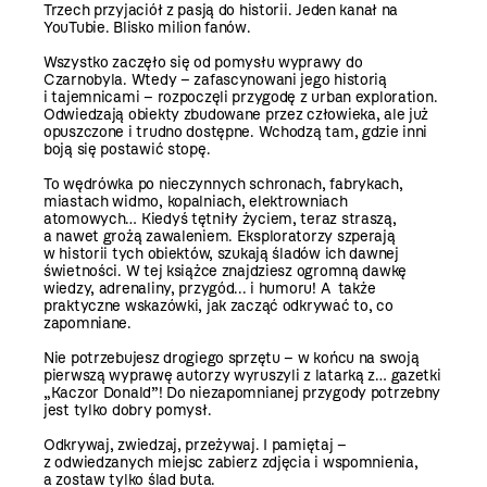
Trzech przyjaciół z pasją do historii. Jeden kanał na
YouTubie. Blisko milion fanów.
Wszystko zaczęło się od pomysłu wyprawy do
Czarnobyla. Wtedy – zafascynowani jego historią
i tajemnicami – rozpoczęli przygodę z urban exploration.
Odwiedzają obiekty zbudowane przez człowieka, ale już
opuszczone i trudno dostępne. Wchodzą tam, gdzie inni
boją się postawić stopę.
To wędrówka po nieczynnych schronach, fabrykach,
miastach widmo, kopalniach, elektrowniach
atomowych… Kiedyś tętniły życiem, teraz straszą,
a nawet grożą zawaleniem. Eksploratorzy szperają
w historii tych obiektów, szukają śladów ich dawnej
świetności. W tej książce znajdziesz ogromną dawkę
wiedzy, adrenaliny, przygód... i humoru! A także
praktyczne wskazówki, jak zacząć odkrywać to, co
zapomniane.
Nie potrzebujesz drogiego sprzętu – w końcu na swoją
pierwszą wyprawę autorzy wyruszyli z latarką z… gazetki
„Kaczor Donald”! Do niezapomnianej przygody potrzebny
jest tylko dobry pomysł.
Odkrywaj, zwiedzaj, przeżywaj. I pamiętaj –
z odwiedzanych miejsc zabierz zdjęcia i wspomnienia,
a zostaw tylko ślad buta.