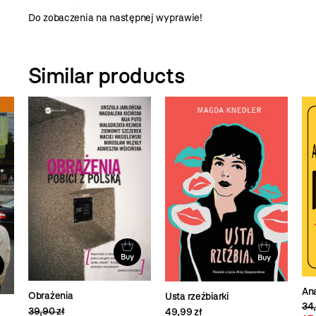
Do zobaczenia na następnej wyprawie!
Similar products
Buy
Buy
An
Obrażenia
Usta rzeźbiarki
34,
39,90 zł
49,99 zł