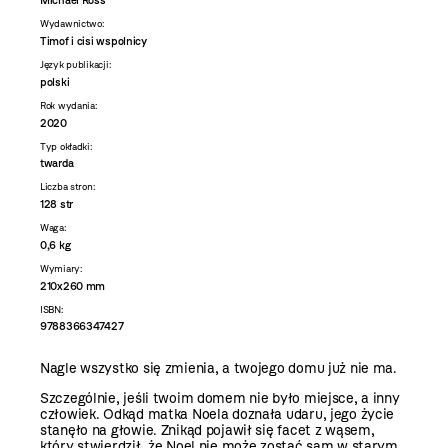
Michael Ross
Wydawnictwo:
Timof i cisi wspolnicy
Język publikacji:
polski
Rok wydania:
2020
Typ okładki:
twarda
Liczba stron:
128 str
Waga:
0,6 kg
Wymiary:
210x260 mm
ISBN:
9788366347427
Nagle wszystko się zmienia, a twojego domu już nie ma.
Szczególnie, jeśli twoim domem nie było miejsce, a inny
człowiek. Odkąd matka Noela doznała udaru, jego życie
stanęło na głowie. Znikąd pojawił się facet z wąsem,
który stwierdził, że Noel nie może zostać sam w starym