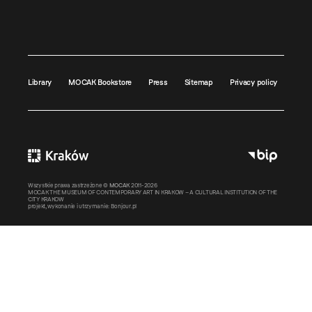
Library
MOCAK Bookstore
Press
Sitemap
Privacy policy
Wszystkie prawa zastrzeżone ©
MOCAK
2011-2026
MOCAK THE MUSEUM OF CONTEMPORARY ART IN KRAKOW – A CULTURAL INSTITUTION OF THE
CITY KRAKOW
projekt, wykonanie i utrzymanie:
Bonjour.pl