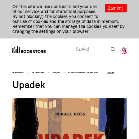
Przejdź
On this site we use cookies to aid your use
Do
Zamknij
of our service and for statistical purposes.
Treści
By not blocking the cookies you consent to
our use of cookies and the storage of data in memory.
Remember that you can manage the cookies yourself by
changing the settings on your browser.
0
0,00
Bookstore
HOMEPAGE
BOOKSTORE
KSIĄŻKI
KOMIKS I POWIEŚĆ GRAFICZNA
UPADEK
-
Upadek
szablon
szczegóły