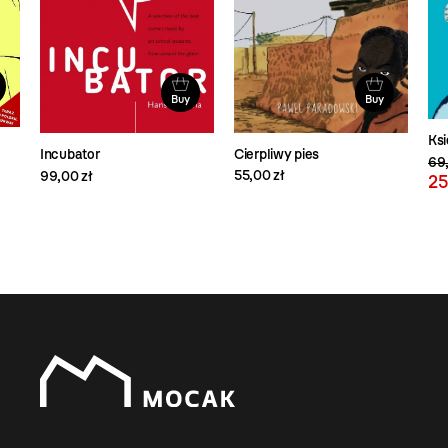
Buy
Buy
Ks
Cierpliwy pies
Incubator
69,
55,00 zł
99,00 zł
25