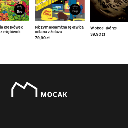
Buy
Buy
Niczym aksamitna rękawica
Pal
W obcej skórze
odlana z żelaza
49,
39,90 zł
79,90 zł