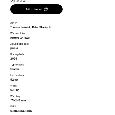
39,90 zł
Add to basket
Autor:
Tomasz Leśniak, Rafał Skarżycki
Wydawnictwo:
Kultura Gniewu
Język publikacji:
polski
Rok wydania:
2026
Typ okładki:
twarda
Liczba stron:
52 str
Waga:
0,31 kg
Wymiary:
171x243 mm
ISBN:
9788368331486