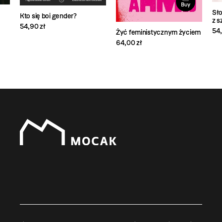
Buy
Sł
Kto się boi gender?
z s
54,90 zł
54,
Żyć feministycznym życiem
64,00 zł