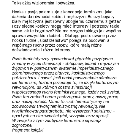
To książka wizjonerska i odważna.
Hooks z pasją polemizuje z koncepcją feminizmu jako
dążenia do równości kobiet i mężczyzn. Bo czy bogaty
biały mężczyzna jest równy ubogiemu czarnemu z getta?
I czy biedne kobiety mogą mieć interesy i potrzeby takie
same jak te bogatsze? Nie ma czegoś takiego jak wspólna
sprawa wszystkich kobiet... Dlatego postulowane przez
hooks trudne „siostrzeństwo” polega na budowaniu
wspólnego ruchu przez osoby, które mają różne
doświadczenia i różne interesy.
Ruch feministyczny spowodował głębokie pozytywne
zmiany w życiu dziewcząt i chłopców, kobiet i mężczyzn
żyjących w politycznym systemie imperialistycznego,
zdominowanego przez białych, kapitalistycznego
patriarchatu. I nawet jeśli nadal powszechnie ośmiesza
się feminizm, faktem pozostaje to, że dzięki kulturowym
rewolucjom, do których doszło z inspiracji
współczesnego ruchu feministycznego, każdy coś zyskał.
Ruch ten zmienił nasze postrzeganie pracy, naszą pracę
oraz naszą miłość. Mimo to ruch feministyczny nie
zaowocował trwałą feministyczną rewolucją. Nie
wyeliminował patriarchatu, nie wykorzenił seksizmu –
opartych na nierówności płci, wyzysku oraz opresji.
W związku z tym zdobycze feminizmu są wciąż
zagrożone.
fragment książki