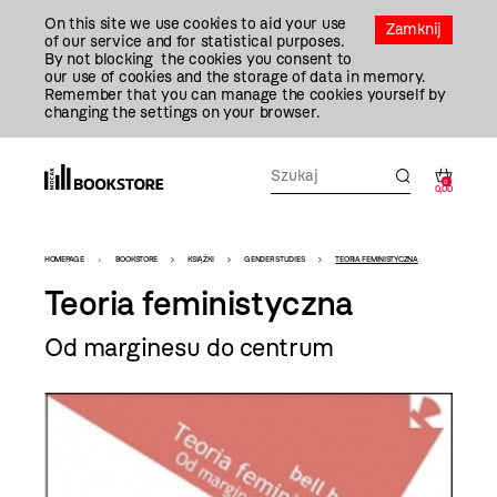
Przejdź
On this site we use cookies to aid your use
Do
Zamknij
of our service and for statistical purposes.
Treści
By not blocking the cookies you consent to
our use of cookies and the storage of data in memory.
Remember that you can manage the cookies yourself by
changing the settings on your browser.
0
0,00
Bookstore
HOMEPAGE
BOOKSTORE
KSIĄŻKI
GENDER STUDIES
TEORIA FEMINISTYCZNA
-
Teoria feministyczna
szablon
Od marginesu do centrum
szczegóły