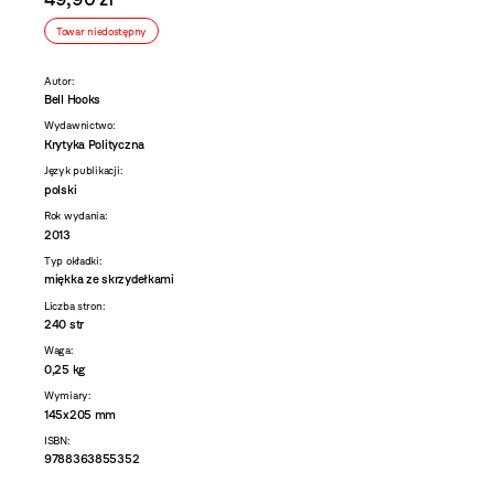
Towar niedostępny
Autor:
Bell Hooks
Wydawnictwo:
Krytyka Polityczna
Język publikacji:
polski
Rok wydania:
2013
Typ okładki:
miękka ze skrzydełkami
Liczba stron:
240 str
Waga:
0,25 kg
Wymiary:
145x205 mm
ISBN:
9788363855352