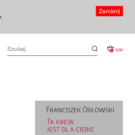
Zamknij
.
0,00
0