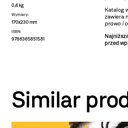
0,4 kg
Katalog 
Wymiary:
zawiera m
170x230 mm
prawo i o
ISBN:
Najniższa
9788365851581
przed wp
Similar pro