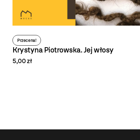
Przecena!
Olga Kisseleva
25,00 zł
20,00 zł