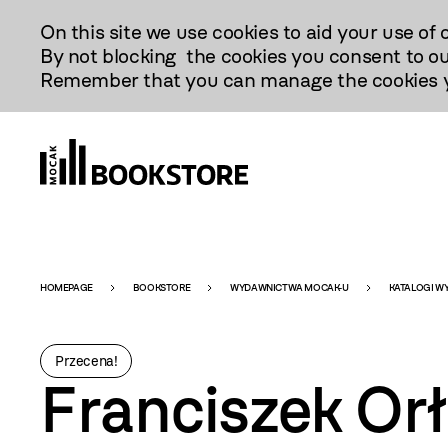
Przejdź
On this site we use cookies to aid your use of 
Do
By not blocking the cookies you consent to ou
Treści
Remember that you can manage the cookies yo
Bookstore
HOMEPAGE
BOOKSTORE
WYDAWNICTWA MOCAK-U
KATALOGI W
-
Przecena!
Franciszek Orł