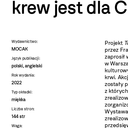
szablon
krew jest dla C
szczegóły
Wydawnictwo:
Projekt
T
MOCAK
przez Fr
zaprosił
Język publikacji:
w Warsza
polski, angielski
kulturow
Rok wydania:
krwi. Ak
2022
zostały p
z których
Typ okładki:
zrealizow
miękka
zorganiz
Liczba stron:
Wystawa 
144 str
zrealizo
przedsięw
Waga: