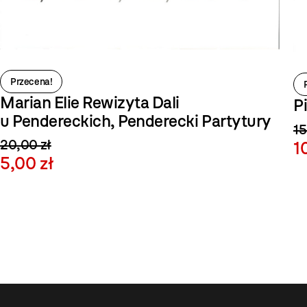
Przecena!
Piotr Lutyński. Terytorium
15,00 zł
10,00 zł