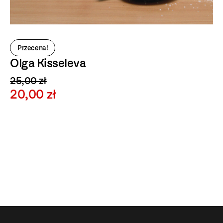
Przecena!
Marian Elie Rewizyta Dali
u Pendereckich, Penderecki Partytury
20,00 zł
5,00 zł