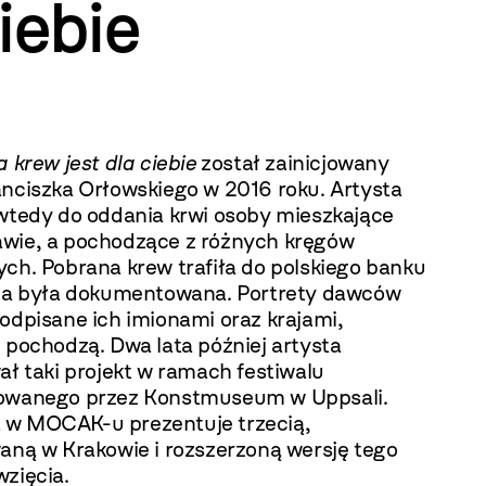
iebie
a krew jest dla ciebie
został zainicjowany
anciszka Orłowskiego w 2016 roku. Artysta
 wtedy do oddania krwi osoby mieszkające
wie, a pochodzące z różnych kręgów
ych. Pobrana krew trafiła do polskiego banku
cja była dokumentowana. Portrety dawców
odpisane ich imionami oraz krajami,
 pochodzą. Dwa lata później artysta
ał taki projekt w ramach festiwalu
owanego przez Konstmuseum w Uppsali.
w MOCAK-u prezentuje trzecią,
waną w Krakowie i rozszerzoną wersję tego
zięcia.