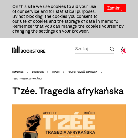
Przejdź
On this site we use cookies to aid your use
Do
Zamknij
of our service and for statistical purposes.
Treści
By not blocking the cookies you consent to
our use of cookies and the storage of data in memory.
Remember that you can manage the cookies yourself by
changing the settings on your browser.
0
0,00
Bookstore
HOMEPAGE
BOOKSTORE
KSIĄŻKI
KOMIKS I POWIEŚĆ GRAFICZNA
-
T’ZÉE. TRAGEDIA AFRYKAŃSKA
T’zée. Tragedia afrykańska
szablon
szczegóły