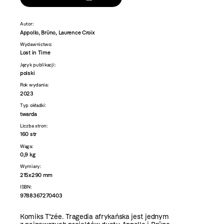
Autor:
Appollo, Brüno, Laurence Croix
Wydawnictwo:
Lost in Time
Język publikacji:
polski
Rok wydania:
2023
Typ okładki:
twarda
Liczba stron:
160 str
Waga:
0,9 kg
Wymiary:
215x290 mm
ISBN:
9788367270403
Komiks T’zée. Tragedia afrykańska jest jednym