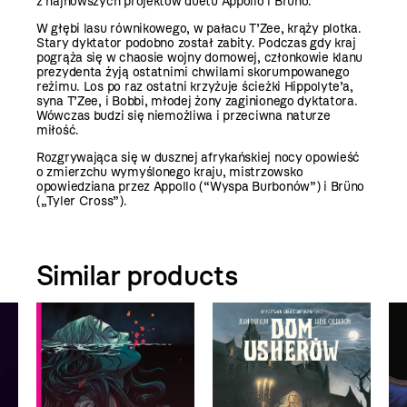
z najnowszych projektów duetu Appollo i Brüno.
W głębi lasu równikowego, w pałacu T’Zee, krąży plotka.
Stary dyktator podobno został zabity. Podczas gdy kraj
pogrąża się w chaosie wojny domowej, członkowie klanu
prezydenta żyją ostatnimi chwilami skorumpowanego
reżimu. Los po raz ostatni krzyżuje ścieżki Hippolyte’a,
syna T’Zee, i Bobbi, młodej żony zaginionego dyktatora.
Wówczas budzi się niemożliwa i przeciwna naturze
miłość.
Rozgrywająca się w dusznej afrykańskiej nocy opowieść
o zmierzchu wymyślonego kraju, mistrzowsko
opowiedziana przez Appollo (“Wyspa Burbonów”) i Brüno
(„Tyler Cross”).
Similar products