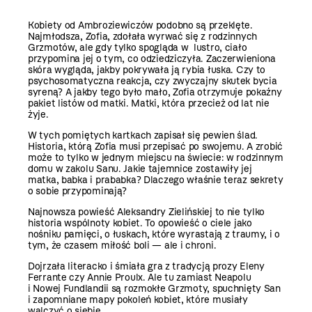
Kobiety od Ambroziewiczów podobno są przeklęte.
Najmłodsza, Zofia, zdołała wyrwać się z rodzinnych
Grzmotów, ale gdy tylko spogląda w lustro, ciało
przypomina jej o tym, co odziedziczyła. Zaczerwieniona
skóra wygląda, jakby pokrywała ją rybia łuska. Czy to
psychosomatyczna reakcja, czy zwyczajny skutek bycia
syreną? A jakby tego było mało, Zofia otrzymuje pokaźny
pakiet listów od matki. Matki, która przecież od lat nie
żyje.
W tych pomiętych kartkach zapisał się pewien ślad.
Historia, którą Zofia musi przepisać po swojemu. A zrobić
może to tylko w jednym miejscu na świecie: w rodzinnym
domu w zakolu Sanu. Jakie tajemnice zostawiły jej
matka, babka i prababka? Dlaczego właśnie teraz sekrety
o sobie przypominają?
Najnowsza powieść Aleksandry Zielińskiej to nie tylko
historia wspólnoty kobiet. To opowieść o ciele jako
nośniku pamięci, o łuskach, które wyrastają z traumy, i o
tym, że czasem miłość boli — ale i chroni.
Dojrzała literacko i śmiała gra z tradycją prozy Eleny
Ferrante czy Annie Proulx. Ale tu zamiast Neapolu
i Nowej Fundlandii są rozmokłe Grzmoty, spuchnięty San
i zapomniane mapy pokoleń kobiet, które musiały
walczyć o siebie.