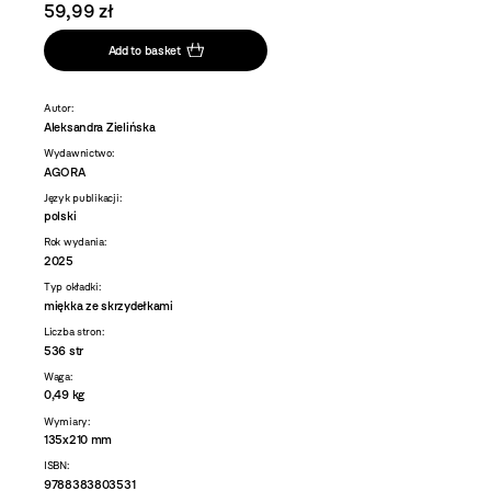
59,99 zł
Add to basket
Autor:
Aleksandra Zielińska
Wydawnictwo:
AGORA
Język publikacji:
polski
Rok wydania:
2025
Typ okładki:
miękka ze skrzydełkami
Liczba stron:
536 str
Waga:
0,49 kg
Wymiary:
135x210 mm
ISBN:
9788383803531