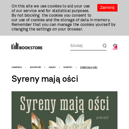
Przejdź
On this site we use cookies to aid your use
Do
Zamknij
of our service and for statistical purposes.
Treści
By not blocking the cookies you consent to
our use of cookies and the storage of data in memory.
Remember that you can manage the cookies yourself by
changing the settings on your browser.
0
0,00
Bookstore
HOMEPAGE
BOOKSTORE
KSIĄŻKI
NOWOŚĆ!
SYRENY MAJĄ OŚCI
-
Syreny mają ości
szablon
szczegóły