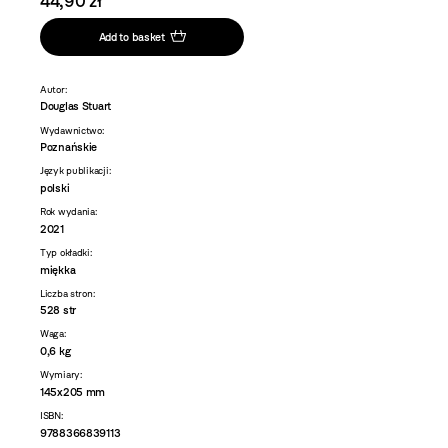
44,90 zł
Add to basket
Autor:
Douglas Stuart
Wydawnictwo:
Poznańskie
Język publikacji:
polski
Rok wydania:
2021
Typ okładki:
miękka
Liczba stron:
528 str
Waga:
0,6 kg
Wymiary:
145x205 mm
ISBN:
9788366839113