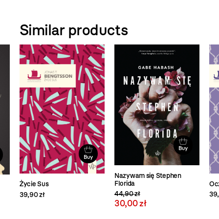
Similar products
Buy
Buy
Nazywam się Stephen
Florida
Ocz
Życie Sus
44,90 zł
39,
39,90 zł
30,00 zł