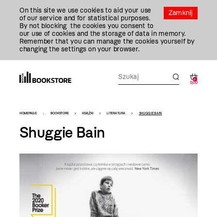
Przejdź
On this site we use cookies to aid your use
Do
Zamknij
of our service and for statistical purposes.
Treści
By not blocking the cookies you consent to
our use of cookies and the storage of data in memory.
Remember that you can manage the cookies yourself by
changing the settings on your browser.
0
0,00
Bookstore
HOMEPAGE
BOOKSTORE
KSIĄŻKI
LITERATURA
SHUGGIE BAIN
-
Shuggie Bain
szablon
szczegóły