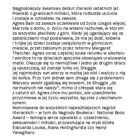
Najgłośniejszy światowy debiut literacki ostatnich lat.
Powieść o granicach miłości, która rozbudza uczucia
i zostaje w człowieku na zawsze.
Agnes Bain od zawsze oczekiwała od życia czegoś więcej.
Marzyła o domu, o życiu na własny rachunek, w którym
za wszystko płaciłaby z góry. Kiedy jej uganiający się za
spódniczkami mąż postanawia, że ma jej dość, kobieta
i trójka jej dzieci zostaje uwięzionych w górniczym
mieście, przetrzebionym przez reformy Margaret
Thatcher. Agnes coraz częściej szuka ratunku w alkoholu
i wkrótce to na dzieciach spocznie obowiązek uratowania
matki. Okazuje się to niemożliwe i jedno po drugim bliscy
ją opuszczają, aż zostaje tylko on, Shuggie.
Jej najmłodszy syn wierzy w matkę jak nikt i walczy o nią
do końca. Przy tym jednak sam zmaga się z problemami.
Wszyscy wokół zgadzają się bowiem, że Shuggie „do
normalnych nie należy”, mimo iż chłopak stara się
z całych sił. Agnes chce mu pomóc, ale uzależnienie
przyćmiewa w jej życiu wszystko, łącznie z ukochanym
synem.
Nominowana do wszystkich najważniejszych nagród
literackich – w tym do Nagrody Bookera i National Book
Award – łamiąca serce opowieść o uzależnieniu,
seksualności i miłości, przywołująca na myśl dzieła
Édouarda Louisa, Alana Hollinghursta czy Hanyi
Yanagihary.