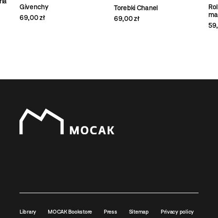
ria
Rol
Givenchy
Torebki Chanel
ma
69,00 zł
69,00 zł
59,
Library
MOCAK Bookstore
Press
Sitemap
Privacy policy