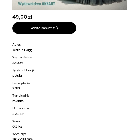
49,00 zł
Add to basket
Autor:
Marnie Fogg
Wydawnictwo:
Arkady
Język publikacji:
polski
Rok wydania:
2019
Typ okładki:
miekka
Liczba stron:
224 str
Waga:
0,5 kg
Wymiary:
145x200 mm