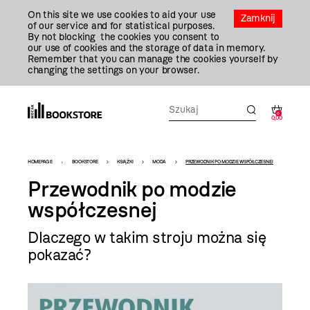
Przejdź
On this site we use cookies to aid your use
Do
Zamknij
of our service and for statistical purposes.
Treści
By not blocking the cookies you consent to
our use of cookies and the storage of data in memory.
Remember that you can manage the cookies yourself by
changing the settings on your browser.
0
0,00
Bookstore
HOMEPAGE
BOOKSTORE
KSIĄŻKI
MODA
PRZEWODNIK PO MODZIE WSPÓŁCZESNEJ
-
Przewodnik po modzie
szablon
współczesnej
szczegóły
Dlaczego w takim stroju można się
pokazać?