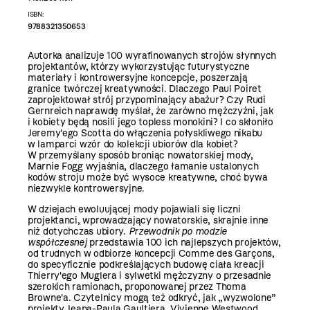
ISBN:
9788321350653
Autorka analizuje 100 wyrafinowanych strojów słynnych
projektantów, którzy wykorzystując futurystyczne
materiały i kontrowersyjne koncepcje, poszerzają
granice twórczej kreatywności. Dlaczego Paul Poiret
zaprojektował strój przypominający abażur? Czy Rudi
Gernreich naprawdę myślał, że zarówno mężczyźni, jak
i kobiety będą nosili jego topless monokini? I co skłoniło
Jeremy'ego Scotta do włączenia połyskliwego nikabu
w lamparci wzór do kolekcji ubiorów dla kobiet?
W przemyślany sposób broniąc nowatorskiej mody,
Marnie Fogg wyjaśnia, dlaczego łamanie ustalonych
kodów stroju może być wysoce kreatywne, choć bywa
niezwykle kontrowersyjne.
W dziejach ewoluującej mody pojawiali się liczni
projektanci, wprowadzający nowatorskie, skrajnie inne
niż dotychczas ubiory.
Przewodnik po modzie
współczesnej
przedstawia 100 ich najlepszych projektów,
od trudnych w odbiorze koncepcji Comme des Garçons,
do specyficznie podkreślających budowę ciała kreacji
Thierry'ego Muglera i sylwetki mężczyzny o przesadnie
szerokich ramionach, proponowanej przez Thoma
Browne'a. Czytelnicy mogą też odkryć, jak „wyzwolone”
projekty Jeana-Paula Gaultiera, Vivienne Westwood