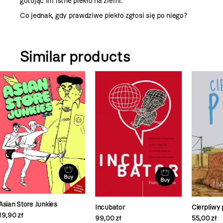
gotując im istne piekło na ziemi.
Co jednak, gdy prawdziwe piekło zgłosi się po niego?
Similar products
y
Buy
Buy
K
Cierpliwy pies
Incubator
6
55,00 zł
99,00 zł
2