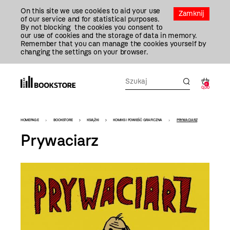
Przejdź
On this site we use cookies to aid your use
Do
Zamknij
of our service and for statistical purposes.
Treści
By not blocking the cookies you consent to
our use of cookies and the storage of data in memory.
Remember that you can manage the cookies yourself by
changing the settings on your browser.
0
0,00
Bookstore
HOMEPAGE
BOOKSTORE
KSIĄŻKI
KOMIKS I POWIEŚĆ GRAFICZNA
PRYWACIARZ
-
Prywaciarz
szablon
szczegóły