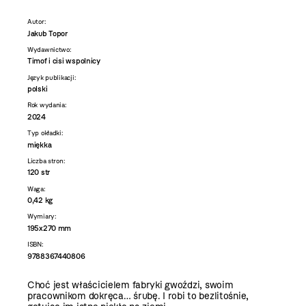
Autor:
Jakub Topor
Wydawnictwo:
Timof i cisi wspolnicy
Język publikacji:
polski
Rok wydania:
2024
Typ okładki:
miękka
Liczba stron:
120 str
Waga:
0,42 kg
Wymiary:
195x270 mm
ISBN:
9788367440806
Choć jest właścicielem fabryki gwoździ, swoim
pracownikom dokręca… śrubę. I robi to bezlitośnie,