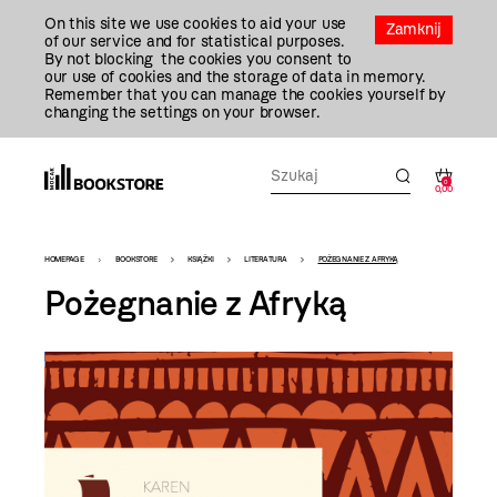
Przejdź
On this site we use cookies to aid your use
Do
Zamknij
of our service and for statistical purposes.
Treści
By not blocking the cookies you consent to
our use of cookies and the storage of data in memory.
Remember that you can manage the cookies yourself by
changing the settings on your browser.
0
0,00
Bookstore
HOMEPAGE
BOOKSTORE
KSIĄŻKI
LITERATURA
POŻEGNANIE Z AFRYKĄ
-
Pożegnanie z Afryką
szablon
szczegóły