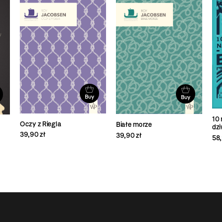
Buy
Buy
10 
Oczy z Riegla
Białe morze
dz
39,90 zł
39,90 zł
58,