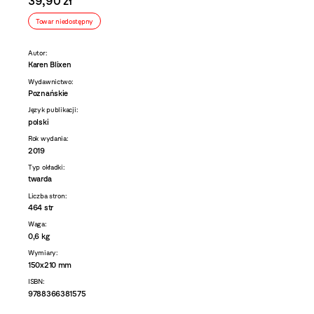
39,90 zł
Towar niedostępny
Autor:
Karen Blixen
Wydawnictwo:
Poznańskie
Język publikacji:
polski
Rok wydania:
2019
Typ okładki:
twarda
Liczba stron:
464 str
Waga:
0,6 kg
Wymiary:
150x210 mm
ISBN:
9788366381575