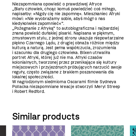
Niezapomniana opowieść o prawdziwej Afryce
„Biały człowiek, chcąc komuś powiedzieć coś miłego,
napisałby: »Nigdy cię nie zapomnę«. Mieszkaniec Afryki
mówi: »Nie wyobrażamy sobie, abyś mógł o nas
kiedykolwiek zapomnieć«”.
„Pożegnanie z Afryką” to autobiograficzna i najbardziej
znana powieść duńskiej pisarki. Napisana w pięknym,
zmysłowym stylu, z jednej strony ukazuje niepowtarzalne
piękno Czarnego Lądu, z drugiej obnaża różnice między
kulturą a naturą. Jest pełna współczucia, zrozumienia
i szacunku dla drugiego człowieka. Blixen utrwaliła
portret Afryki, której już nie ma. Afryki czasów
kolonialnych, tworzonej przez przenikające się kultury
miejscowych i przyjezdnych próbujących narzucić swoje
reguły, często związane z brakiem poszanowania dla
lokalnej społeczności.
W nagrodzonym siedmioma Oscarami filmie Sydneya
Pollacka niezapomniane kreacje stworzyli Meryl Streep
i Robert Redford.
Similar products