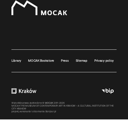
Library
MOCAK Bookstore
Press
Sitemap
Privacy policy
Wszystkie prawa zastrzeżone ©
MOCAK
2011-2026
MOCAK THE MUSEUM OF CONTEMPORARY ART IN KRAKOW – A CULTURAL INSTITUTION OF THE
CITY KRAKOW
projekt, wykonanie i utrzymanie:
Bonjour.pl