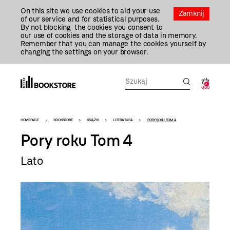
Przejdź
On this site we use cookies to aid your use
Do
Zamknij
of our service and for statistical purposes.
Treści
By not blocking the cookies you consent to
our use of cookies and the storage of data in memory.
Remember that you can manage the cookies yourself by
changing the settings on your browser.
0
0,00
Bookstore
HOMEPAGE
BOOKSTORE
KSIĄŻKI
LITERATURA
PORY ROKU TOM 4
-
Pory roku Tom 4
szablon
Lato
szczegóły