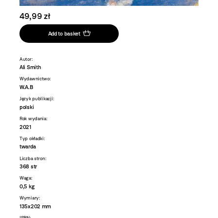
49,99 zł
Add to basket
Autor:
Ali Smith
Wydawnictwo:
W.A.B
Język publikacji:
polski
Rok wydania:
2021
Typ okładki:
twarda
Liczba stron:
368 str
Waga:
0,5 kg
Wymiary:
135x202 mm
ISBN: