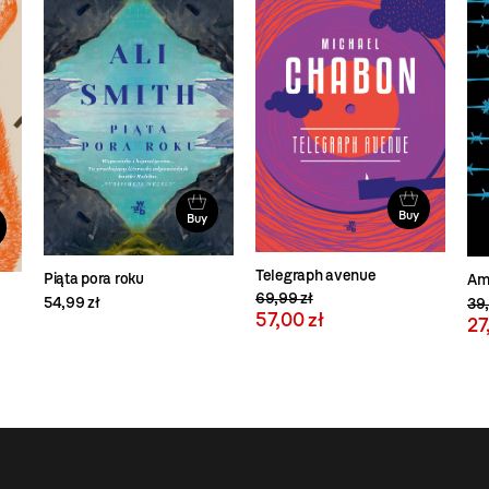
Buy
Buy
Telegraph avenue
Piąta pora roku
Am
69,99 zł
54,99 zł
39,
57,00 zł
27