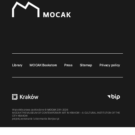
Library
MOCAK Bookstore
Press
Sitemap
Privacy policy
Wszystkie prawa zastrzeżone ©
MOCAK
2011-2026
MOCAK THE MUSEUM OF CONTEMPORARY ART IN KRAKOW – A CULTURAL INSTITUTION OF THE
CITY KRAKOW
projekt, wykonanie i utrzymanie:
Bonjour.pl