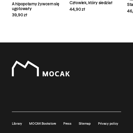
Człowiek, który siedział
A hipopotamy żywcem się
Sta
ugotowały
44,90 zł
46,
39,90 zł
Library
MOCAK Bookstore
Press
Sitemap
Privacy policy