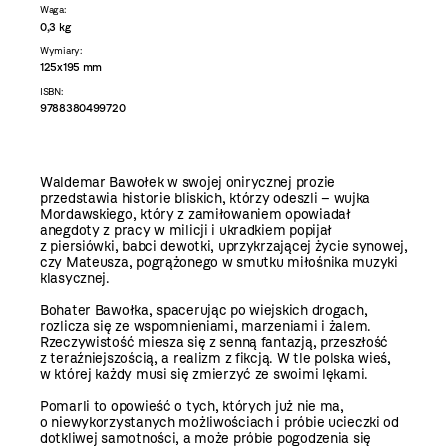
Waga:
0,3 kg
Wymiary:
125x195 mm
ISBN:
9788380499720
Waldemar Bawołek w swojej onirycznej prozie
przedstawia historie bliskich, którzy odeszli – wujka
Mordawskiego, który z zamiłowaniem opowiadał
anegdoty z pracy w milicji i ukradkiem popijał
z piersiówki, babci dewotki, uprzykrzającej życie synowej,
czy Mateusza, pogrążonego w smutku miłośnika muzyki
klasycznej.
Bohater Bawołka, spacerując po wiejskich drogach,
rozlicza się ze wspomnieniami, marzeniami i żalem.
Rzeczywistość miesza się z senną fantazją, przeszłość
z teraźniejszością, a realizm z fikcją. W tle polska wieś,
w której każdy musi się zmierzyć ze swoimi lękami.
Pomarli to opowieść o tych, których już nie ma,
o niewykorzystanych możliwościach i próbie ucieczki od
dotkliwej samotności, a może próbie pogodzenia się