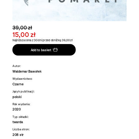
39,00 zł
15,00 zł
Najniższa cena z 30 dni przed obniżką: 39,00 zł
Add to basket
Autor:
Waldemar Bawołek
Wydawnictwo:
Czarne
Język publikacji:
polski
Rok wydania:
2020
Typ okładki:
twarda
Liczba stron:
208 str