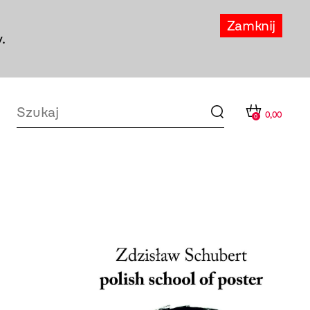
Zamknij
.
0,00
0