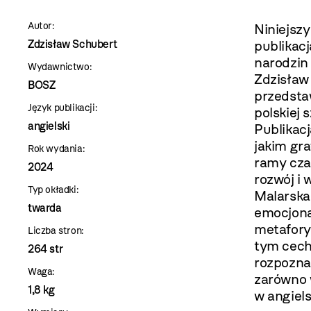
szablon
Autor:
Niniejsz
szczegóły
Zdzisław Schubert
publikac
narodzin
Wydawnictwo:
Zdzisław
BOSZ
przedsta
Język publikacji:
polskiej 
angielski
Publikacj
jakim gra
Rok wydania:
ramy cza
2024
rozwój i 
Typ okładki:
Malarska
twarda
emocjona
metafory
Liczba stron:
tym cech
264 str
rozpoznaw
Waga:
zarówno w
1,8 kg
w angiels