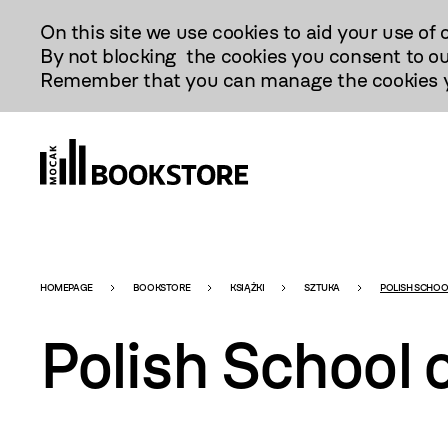
Przejdź
On this site we use cookies to aid your use of 
Do
By not blocking the cookies you consent to ou
Treści
Remember that you can manage the cookies yo
Bookstore
HOMEPAGE
BOOKSTORE
KSIĄŻKI
SZTUKA
POLISH SCHOO
Polish School 
-