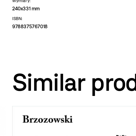
Wymiary:
240x331 mm
ISBN:
9788375767018
Similar pro