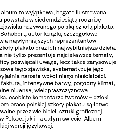
y album to wyjątkowa, bogato ilustrowana
ja powstała w siedemdziesiątą rocznicę
 zjawiska nazywanego polską szkołą plakatu.
 Schubert, autor książki, szczegółowo
wia najsłynniejszych reprezentantów
szkoły plakatu oraz ich najwybitniejsze dzieła.
a nie tylko prezentuje najciekawsze tematy,
ficy poświęcali uwagę, lecz także zarysowuje
sowe tego zjawiska, systematyzuje jego
wyjaśnia narosłe wokół niego nieścisłości.
 faktura, intensywne barwy, pogodny klimat,
lne niuanse, wielopłaszczyznowa
ka, osobiste komentarze twórców – dzięki
om prace polskiej szkoły plakatu są łatwo
alne przez wielbicieli sztuki graficznej
 Polsce, jak i na całym świecie. Album
kiej wersji językowej.