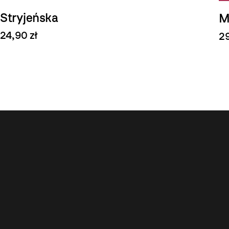
Stryjeńska
M
24,90 zł
29