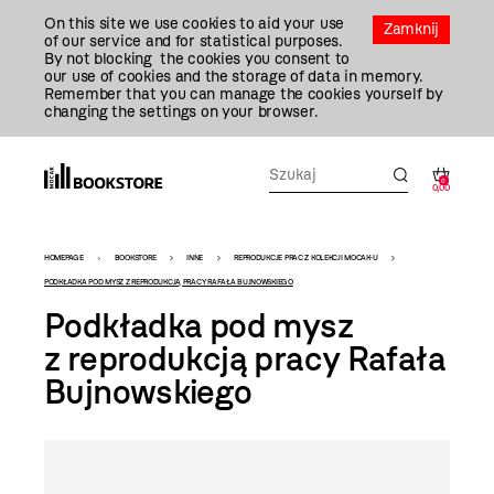
Przejdź
On this site we use cookies to aid your use
Do
Zamknij
of our service and for statistical purposes.
Treści
By not blocking the cookies you consent to
our use of cookies and the storage of data in memory.
Remember that you can manage the cookies yourself by
changing the settings on your browser.
0
0,00
Bookstore
HOMEPAGE
BOOKSTORE
INNE
REPRODUKCJE PRAC Z KOLEKCJI MOCAK-U
-
PODKŁADKA POD MYSZ Z REPRODUKCJĄ PRACY RAFAŁA BUJNOWSKIEGO
Podkładka pod mysz
szablon
z reprodukcją pracy Rafała
szczegóły
Bujnowskiego