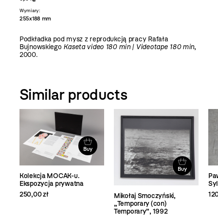
Wymiary:
255x188 mm
Podkładka pod mysz z reprodukcją pracy Rafała
Bujnowskiego
Kaseta video 180 min | Videotape 180 min
,
2000.
Similar products
Buy
Buy
Buy
.
Paweł Książek, „Frieda and
tna
Sylvia 1960", 2006
120,00 zł
Mikołaj Smoczyński,
„Temporary (con)
Temporary”, 1992