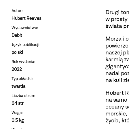
szablon
Autor:
Drugi tom
szczegóły
Hubert Reeves
w prosty 
świata pr
Wydawnictwo:
Debit
Morza i 
powierzc
Język publikacji:
naszej pl
polski
karmią za
Rok wydania:
gigantyc
2022
nadal po
Typ okładki:
na kuli z
twarda
Hubert R
Liczba stron:
na samo 
64 str
oceany są
morskie,
Waga:
życia, kt
0,5 kg