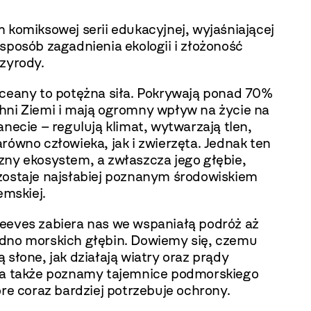
 komiksowej serii edukacyjnej, wyjaśniającej
sposób zagadnienia ekologii i złożoność
zyrody.
oceany to potężna siła. Pokrywają ponad 70%
hni Ziemi i mają ogromny wpływ na życie na
anecie – regulują klimat, wytwarzają tlen,
równo człowieka, jak i zwierzęta. Jednak ten
zny ekosystem, a zwłaszcza jego głębie,
zostaje najsłabiej poznanym środowiskiem
iemskiej.
eeves zabiera nas we wspaniałą podróż aż
dno morskich głębin. Dowiemy się, czemu
 słone, jak działają wiatry oraz prądy
 a także poznamy tajemnice podmorskiego
óre coraz bardziej potrzebuje ochrony.