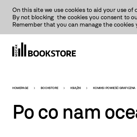
Przejdź
On this site we use cookies to aid your use of 
Do
By not blocking the cookies you consent to ou
Treści
Remember that you can manage the cookies yo
Bookstore
HOMEPAGE
BOOKSTORE
KSIĄŻKI
KOMIKS I POWIEŚĆ GRAFICZNA
Po co nam oc
-