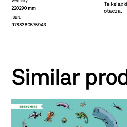
Wymiary:
Te książk
220290 mm
otacza.
ISBN:
9788380575943
Similar pro