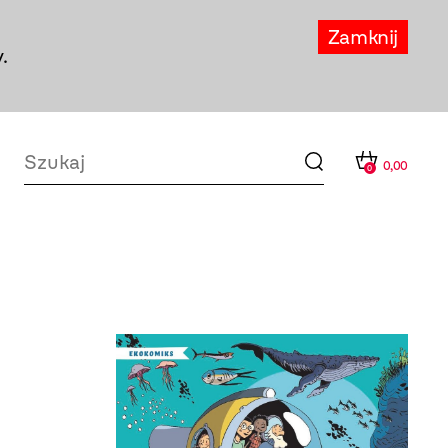
Zamknij
.
0,00
0