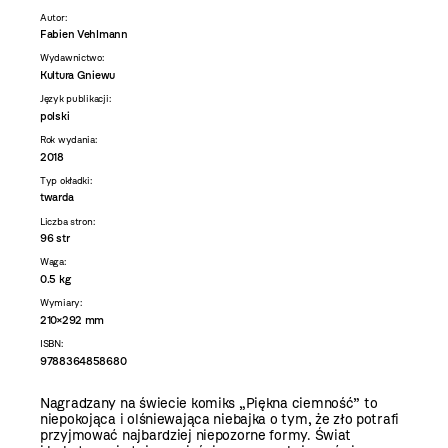
Autor:
Fabien Vehlmann
Wydawnictwo:
Kultura Gniewu
Język publikacji:
polski
Rok wydania:
2018
Typ okładki:
twarda
Liczba stron:
96 str
Waga:
0.5 kg
Wymiary:
210×292 mm
ISBN:
9788364858680
Nagradzany na świecie komiks „Piękna ciemność” to
niepokojąca i olśniewająca niebajka o tym, że zło potrafi
przyjmować najbardziej niepozorne formy. Świat