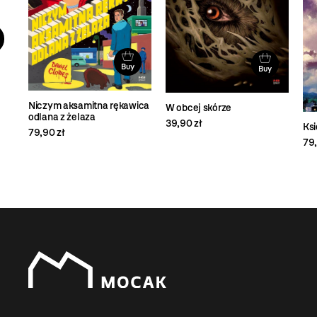
Buy
Buy
Niczym aksamitna rękawica
W obcej skórze
odlana z żelaza
39,90 zł
Ksi
79,90 zł
79,