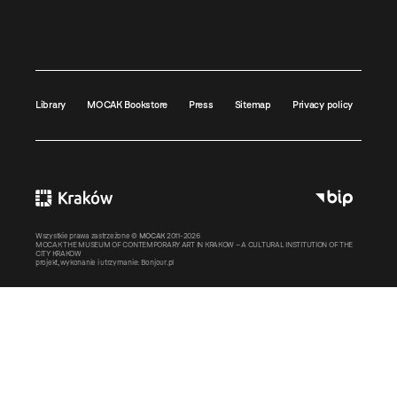
Library
MOCAK Bookstore
Press
Sitemap
Privacy policy
Wszystkie prawa zastrzeżone ©
MOCAK
2011-2026
MOCAK THE MUSEUM OF CONTEMPORARY ART IN KRAKOW – A CULTURAL INSTITUTION OF THE
CITY KRAKOW
projekt, wykonanie i utrzymanie:
Bonjour.pl