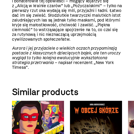
i bohaterowie tej opowieści – mogący kojarzyć się
z „Alicją w krainie czarów” lub „Pożyczalskimi” – tylko na
pierwszy rzut oka wydają się mili, przyjaźni i ładni. Łatwo
dać im się zwieść. Słodziutkie twarzyczki malutkich istot
zaludniających las są jednak tylko maskami, pod którymi
kryje się małostkowość, chciwość i zawiść. „Piękna
ciemność” to wstrząsające spojrzenie na to, co czai się
za rutynową i nic nieznaczącą uprzejmością
cywilizowanych społeczeństw.
Aurora i jej przyjaciele o wielkich oczach przypominają
postacie z klasycznych dziecięcych bajek, ale ten uroczy
wygląd to tylko kolejna ewolucyjnie wykształcona
strategia przetrwania
– napisał recenzent „New York
Timesa”.
Similar products