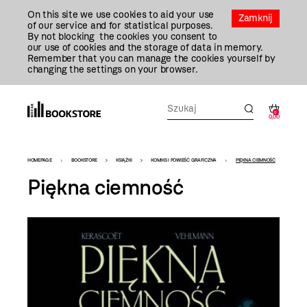
Przejdź
On this site we use cookies to aid your use
Do
Zamknij
of our service and for statistical purposes.
Treści
By not blocking the cookies you consent to
our use of cookies and the storage of data in memory.
Remember that you can manage the cookies yourself by
changing the settings on your browser.
0
0,00
Bookstore
HOMEPAGE
BOOKSTORE
KSIĄŻKI
KOMIKS I POWIEŚĆ GRAFICZNA
PIĘKNA CIEMNOŚĆ
-
Piękna ciemność
szablon
szczegóły