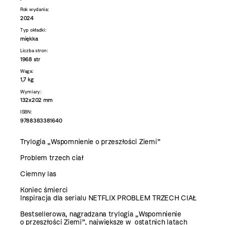
Rok wydania:
2024
Typ okładki:
miękka
Liczba stron:
1968 str
Waga:
1,7 kg
Wymiary:
132x202 mm
ISBN:
9788383381640
Trylogia „Wspomnienie o przeszłości Ziemi”
Problem trzech ciał
Ciemny las
Koniec śmierci
Inspiracja dla serialu NETFLIX PROBLEM TRZECH CIAŁ
Bestsellerowa, nagradzana trylogia „Wspomnienie
o przeszłości Ziemi”, największe w ostatnich latach