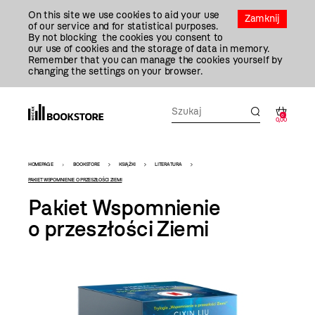
Przejdź
On this site we use cookies to aid your use
Do
Zamknij
of our service and for statistical purposes.
Treści
By not blocking the cookies you consent to
our use of cookies and the storage of data in memory.
Remember that you can manage the cookies yourself by
changing the settings on your browser.
0
0,00
Bookstore
HOMEPAGE
BOOKSTORE
KSIĄŻKI
LITERATURA
-
PAKIET WSPOMNIENIE O PRZESZŁOŚCI ZIEMI
Pakiet Wspomnienie
szablon
o przeszłości Ziemi
szczegóły